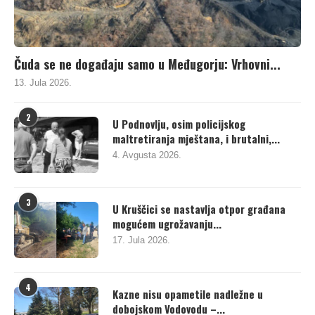
Čuda se ne događaju samo u Međugorju: Vrhovni...
13. Jula 2026.
2
U Podnovlju, osim policijskog
maltretiranja mještana, i brutalni,...
4. Avgusta 2026.
3
U Kruščici se nastavlja otpor građana
mogućem ugrožavanju...
17. Jula 2026.
4
Kazne nisu opametile nadležne u
dobojskom Vodovodu –...