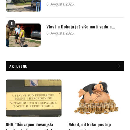
6. Avgusta 2026.
5
Vlast u Doboju još više muti vodu u...
6. Avgusta 2026.
AKTUELNO
NGG “Očuvajmo duvanjski
Nikad, od kako postoji