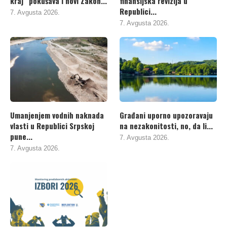
kraj“ pokušava i novi Zakon...
finansijska revizija u
Republici...
7. Avgusta 2026.
7. Avgusta 2026.
Umanjenjem vodnih naknada
Građani uporno upozoravaju
vlasti u Republici Srpskoj
na nezakonitosti, no, da li...
pune...
7. Avgusta 2026.
7. Avgusta 2026.