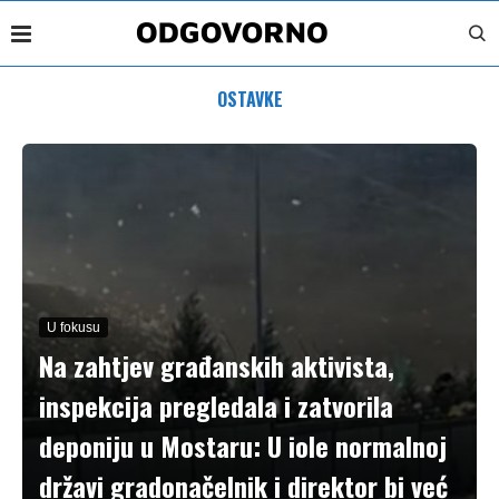
OSTAVKE
U fokusu
Na zahtjev građanskih aktivista,
inspekcija pregledala i zatvorila
deponiju u Mostaru: U iole normalnoj
državi gradonačelnik i direktor bi već