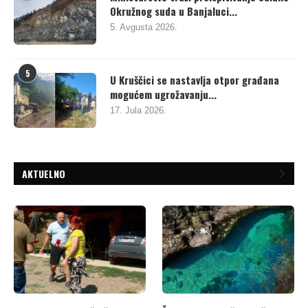
Okružnog suda u Banjaluci...
5. Avgusta 2026.
5
U Kruščici se nastavlja otpor građana
mogućem ugrožavanju...
17. Jula 2026.
AKTUELNO