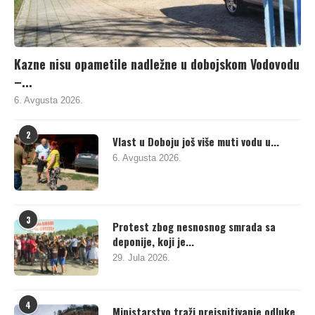
Kazne nisu opametile nadležne u dobojskom Vodovodu
–...
6. Avgusta 2026.
2
Vlast u Doboju još više muti vodu u...
6. Avgusta 2026.
3
Protest zbog nesnosnog smrada sa
deponije, koji je...
29. Jula 2026.
4
Ministarstvo traži preispitivanje odluke