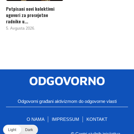
Potpisani novi kolektivni
ugovori za prosvjetne
radnike u...
5. Avgusta 2026.
Odgovorni građani aktivizmom do odgovorne vlasti
O NAMA
IMPRESSUM
KONTAKT
Light
Dark
©
Centri civilnih inicijativa