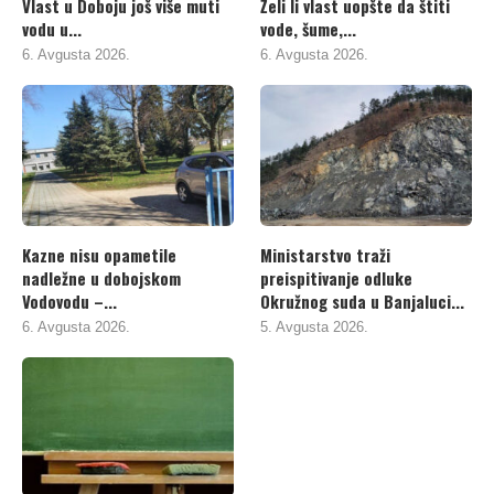
Vlast u Doboju još više muti
Želi li vlast uopšte da štiti
vodu u...
vode, šume,...
6. Avgusta 2026.
6. Avgusta 2026.
Kazne nisu opametile
Ministarstvo traži
nadležne u dobojskom
preispitivanje odluke
Vodovodu –...
Okružnog suda u Banjaluci...
6. Avgusta 2026.
5. Avgusta 2026.