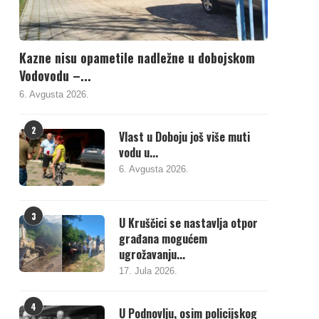
Kazne nisu opametile nadležne u dobojskom
Vodovodu –...
6. Avgusta 2026.
2
Vlast u Doboju još više muti
vodu u...
6. Avgusta 2026.
3
U Kruščici se nastavlja otpor
građana mogućem
ugrožavanju...
17. Jula 2026.
4
U Podnovlju, osim policijskog