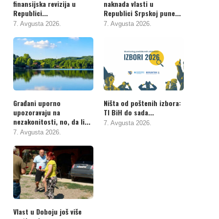
finansijska revizija u
naknada vlasti u
Republici...
Republici Srpskoj pune...
7. Avgusta 2026.
7. Avgusta 2026.
Građani uporno
Ništa od poštenih izbora:
upozoravaju na
TI BiH do sada...
nezakonitosti, no, da li...
7. Avgusta 2026.
7. Avgusta 2026.
Vlast u Doboju još više