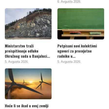
6. Avgusta 2026.
Ministarstvo traži
Potpisani novi kolektivni
preispitivanje odluke
ugovori za prosvjetne
Okružnog suda u Banjaluci...
radnike u...
5. Avgusta 2026.
5. Avgusta 2026.
Hoće li se ikad u ovoj zemlji