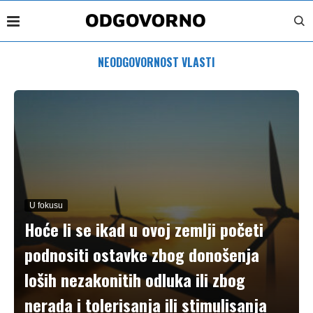
NEODGOVORNOST VLASTI
U fokusu
Hoće li se ikad u ovoj zemlji početi
podnositi ostavke zbog donošenja
loših nezakonitih odluka ili zbog
nerada i tolerisanja ili stimulisanja