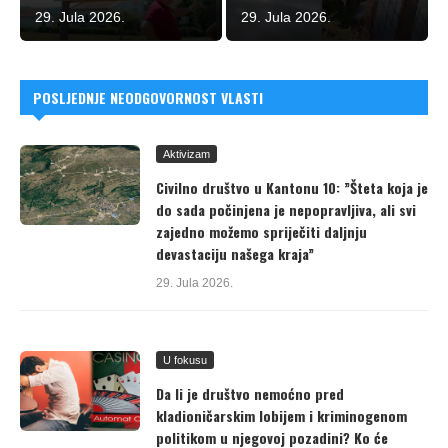
29. Jula 2026.
29. Jula 2026.
POSLJEDNJE NEODGOVORNOST VLASTI
Aktivizam
Civilno društvo u Kantonu 10: ”Šteta koja je
do sada počinjena je nepopravljiva, ali svi
zajedno možemo spriječiti daljnju
devastaciju našega kraja”
29. Jula 2026.
U fokusu
Da li je društvo nemoćno pred
kladioničarskim lobijem i kriminogenom
politikom u njegovoj pozadini? Ko će