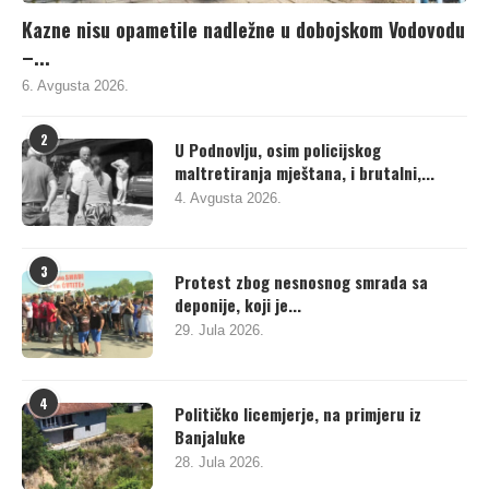
Kazne nisu opametile nadležne u dobojskom Vodovodu
–...
6. Avgusta 2026.
2
U Podnovlju, osim policijskog
maltretiranja mještana, i brutalni,...
4. Avgusta 2026.
3
Protest zbog nesnosnog smrada sa
deponije, koji je...
29. Jula 2026.
4
Političko licemjerje, na primjeru iz
Banjaluke
28. Jula 2026.