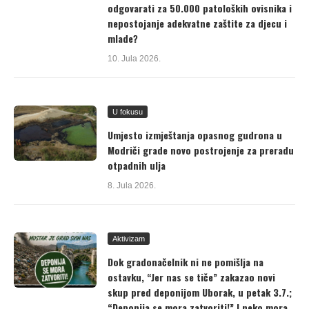
odgovarati za 50.000 patoloških ovisnika i
nepostojanje adekvatne zaštite za djecu i
mlade?
10. Jula 2026.
U fokusu
Umjesto izmještanja opasnog gudrona u
Modriči grade novo postrojenje za preradu
otpadnih ulja
8. Jula 2026.
Aktivizam
Dok gradonačelnik ni ne pomišlja na
ostavku, “Jer nas se tiče” zakazao novi
skup pred deponijom Uborak, u petak 3.7.;
“Deponija se mora zatvoriti!” I neko mora