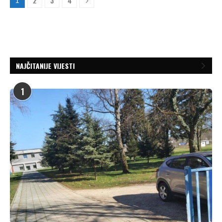
2
3
4
1
NAJČITANIJE VIJESTI
1