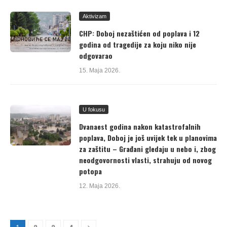
Aktivizam
CHP: Doboj nezaštićen od poplava i 12
godina od tragedije za koju niko nije
odgovarao
15. Maja 2026.
U fokusu
Dvanaest godina nakon katastrofalnih
poplava, Doboj je još uvijek tek u planovima
za zaštitu – Građani gledaju u nebo i, zbog
neodgovornosti vlasti, strahuju od novog
potopa
12. Maja 2026.