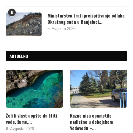
5
Ministarstvo traži preispitivanje odluke
Okružnog suda u Banjaluci...
5. Avgusta 2026.
AKTUELNO
Želi li vlast uopšte da štiti
Kazne nisu opametile
vode, šume,...
nadležne u dobojskom
Vodovodu –...
6. Avgusta 2026.