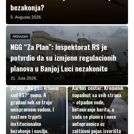
bezakonja?
5. Avgusta 2026.
Aktivizam
NGG “Za Plan”: Inspektorat RS je
potvrdio da su izmjene regulacionih
planova u Banjoj Luci nezakonite
Komentari i analize
31. Jula 2026.
Nek samo bilborda i
U fokusu
pitanja „Ko gazi Vrhovni
Aarhus centar: Kremenik
sud RS?“ nema. A
napadnut sa svih strana
građani nek se truju
– otpadne vode,
neispravnom vodom. I
betoniranje korita, a
nastave trpjeti
sada se planira i nova
institucionalno
autopraonica uz
bezakonje i nasilje.
zaštićeni pojas izvorišta