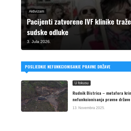
Aktivizam
Pacijenti zatvorene IVF klinike traž
sudske odluke
3. Jula 2026.
POSLJEDNJE NEFUNKCIONISANJE PRAVNE DRŽAVE
U fokusu
Rudnik Bistrica – metafora krim
nefunkcionisanja pravne države
13. Novembra 2025.