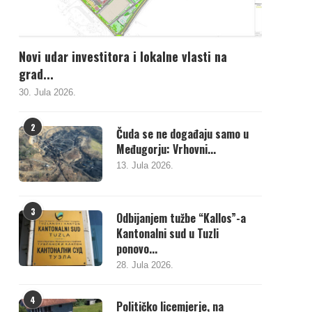
Novi udar investitora i lokalne vlasti na
grad...
30. Jula 2026.
2
Čuda se ne događaju samo u
Međugorju: Vrhovni...
13. Jula 2026.
3
Odbijanjem tužbe “Kallos”-a
Kantonalni sud u Tuzli
ponovo...
28. Jula 2026.
4
Političko licemjerje, na