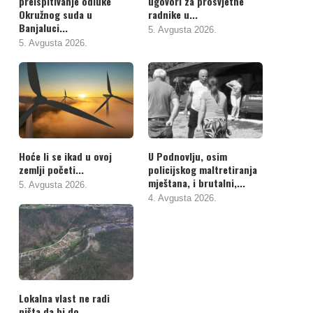
preispitivanje odluke
ugovori za prosvjetne
Okružnog suda u
radnike u...
Banjaluci...
5. Avgusta 2026.
5. Avgusta 2026.
Hoće li se ikad u ovoj
U Podnovlju, osim
zemlji početi...
policijskog maltretiranja
mještana, i brutalni,...
5. Avgusta 2026.
4. Avgusta 2026.
Lokalna vlast ne radi
ništa da bi do...