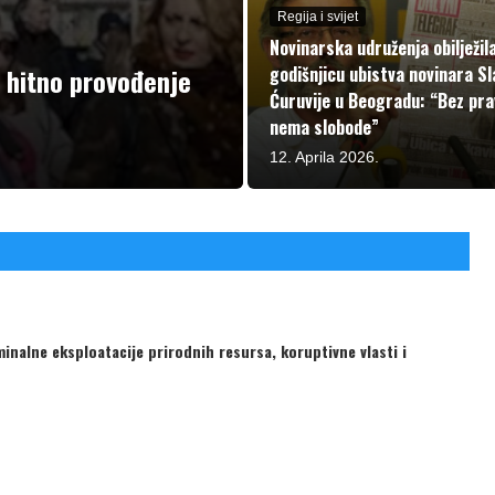
Regija i svijet
Novinarska udruženja obilježil
e hitno provođenje
godišnjicu ubistva novinara S
Ćuruvije u Beogradu: “Bez pr
nema slobode”
12. Aprila 2026.
inalne eksploatacije prirodnih resursa, koruptivne vlasti i