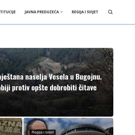
TITUCIJE
JAVNA PREDUZEĆA
REGIJA I SVIJET
ještana naselja Vesela u Bugojnu.
obiji protiv opšte dobrobiti čitave
Regija i svijet