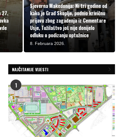
Sjeverna Makedonija: Ni tri godine od
a 27.
kako je Grad Skoplje, podnio krivičnu
lavka
prijavu zbog zagađenja iz Cementare
avde
Usje, Tužilaštvo još nije donijelo
odluku o podizanju optužnice
8. Februara 2026.
NAJČITANIJE VIJESTI
1