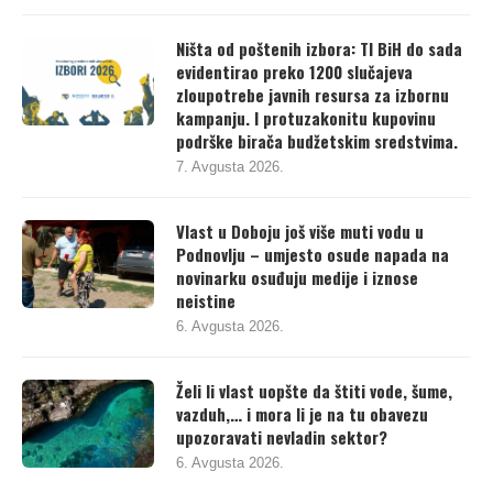
Ništa od poštenih izbora: TI BiH do sada
evidentirao preko 1200 slučajeva
zloupotrebe javnih resursa za izbornu
kampanju. I protuzakonitu kupovinu
podrške birača budžetskim sredstvima.
7. Avgusta 2026.
Vlast u Doboju još više muti vodu u
Podnovlju – umjesto osude napada na
novinarku osuđuju medije i iznose
neistine
6. Avgusta 2026.
Želi li vlast uopšte da štiti vode, šume,
vazduh,… i mora li je na tu obavezu
upozoravati nevladin sektor?
6. Avgusta 2026.