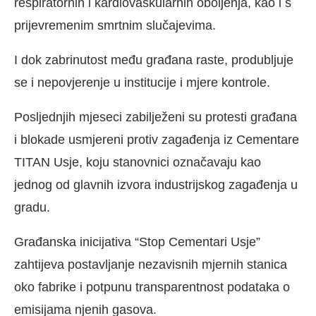
respiratornih i kardiovaskularnih oboljenja, kao i s
prijevremenim smrtnim slučajevima.
I dok zabrinutost među građana raste, produbljuje
se i nepovjerenje u institucije i mjere kontrole.
Posljednjih mjeseci zabilježeni su protesti građana
i blokade usmjereni protiv zagađenja iz Cementare
TITAN Usje, koju stanovnici označavaju kao
jednog od glavnih izvora industrijskog zagađenja u
gradu.
Građanska inicijativa “Stop Cementari Usje”
zahtijeva postavljanje nezavisnih mjernih stanica
oko fabrike i potpunu transparentnost podataka o
emisijama njenih gasova.