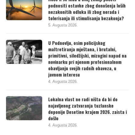
podnositi ostavke zbog donošenja loših
nezakonitih odluka ili zbog nerada i
tolerisanja ili stimulisanja bezakonja?
5. Avgusta 2026.
U Podnovlju, osim policijskog
maltretiranja mještana, i brutalni,
primitivni, siledžijski, mizogini napad na
novinarku pri njenom profesionalnom
obavljanju svojih radnih obaveza, u
javnom interesu
4. Avgusta 2026.
Lokalna vlast ne radi ništa da bi do
najavljenog zatvaranja tuzlanske
deponije Desetine krajem 2026. zaista i
došlo
4. Avgusta 2026.