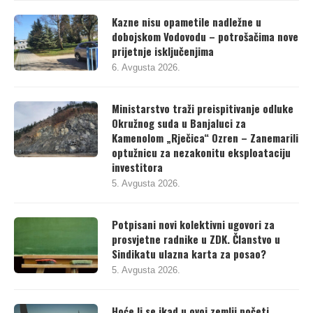
Kazne nisu opametile nadležne u
dobojskom Vodovodu – potrošačima nove
prijetnje isključenjima
6. Avgusta 2026.
Ministarstvo traži preispitivanje odluke
Okružnog suda u Banjaluci za
Kamenolom „Rječica“ Ozren – Zanemarili
optužnicu za nezakonitu eksploataciju
investitora
5. Avgusta 2026.
Potpisani novi kolektivni ugovori za
prosvjetne radnike u ZDK. Članstvo u
Sindikatu ulazna karta za posao?
5. Avgusta 2026.
Hoće li se ikad u ovoj zemlji početi