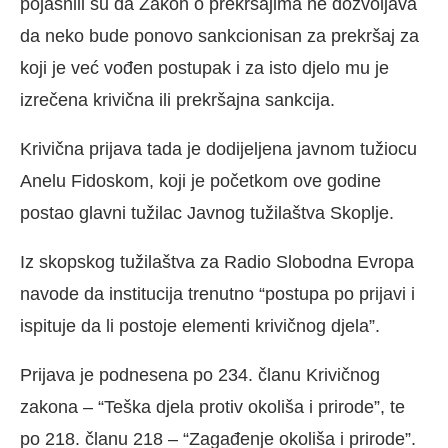
pojasnili su da Zakon o prekršajima ne dozvoljava
da neko bude ponovo sankcionisan za prekršaj za
koji je već vođen postupak i za isto djelo mu je
izrečena krivična ili prekršajna sankcija.
Krivična prijava tada je dodijeljena javnom tužiocu
Anelu Fidoskom, koji je početkom ove godine
postao glavni tužilac Javnog tužilaštva Skoplje.
Iz skopskog tužilaštva za Radio Slobodna Evropa
navode da institucija trenutno “postupa po prijavi i
ispituje da li postoje elementi krivičnog djela”.
Prijava je podnesena po 234. članu Krivičnog
zakona – “Teška djela protiv okoliša i prirode”, te
po 218. članu 218 – “Zagađenje okoliša i prirode”.