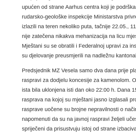
upućen od strane Aarhus centra koji je podrška 
rudarsko-geološke inspekcije Ministarstva pri
izlazili na teren nekoliko puta, tačnije 22.05., 1
nije zatečena nikakva mehanizacija na licu mjes
Mještani su se obratili i Federalnoj upravi za ins
su djelovanje preusmjerili na nadležnu kantonal
Predsjednik MZ Vesela samo dva dana prije pla
raspravi za dodjelu koncesije za kamenolom. Ob
ista bila uklonjena isti dan oko 22:00 h. Dana 
rasprava na kojoj su mještani jasno izglasali 
rasprave uočene su brojne nepravilnosti o način
napomenuti da su na javnoj raspravi željeli učes
spriječeni da prisustvuju istoj od strane izbaci