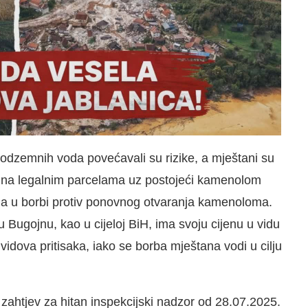
 podzemnih voda povećavali su rizike, a mještani su
n na legalnim parcelama uz postojeći kamenolom
a u borbi protiv ponovnog otvaranja kamenoloma.
u Bugojnu, kao u cijeloj BiH, ima svoju cijenu u vidu
ih vidova pritisaka, iako se borba mještana vodi u cilju
zahtjev za hitan inspekcijski nadzor od 28.07.2025.