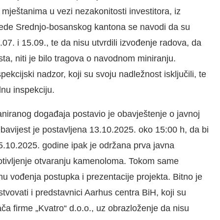
mještanima u vezi nezakonitosti investitora, iz
vrede Srednjo-bosanskog kantona se navodi da su
1.07. i 15.09., te da nisu utvrdili izvođenje radova, da
ta, niti je bilo tragova o navodnom miniranju.
pekcijski nadzor, koji su svoju nadležnost isključili, te
nu inspekciju.
niranog događaja postavio je obavještenje o javnoj
avijest je postavljena 13.10.2025. oko 15:00 h, da bi
15.10.2025. godine ipak je održana prva javna
protivljenje otvaranju kamenoloma. Tokom same
u vođenja postupka i prezentacije projekta. Bitno je
tvovati i predstavnici Aarhus centra BiH, koji su
vača firme „Kvatro“ d.o.o., uz obrazloženje da nisu