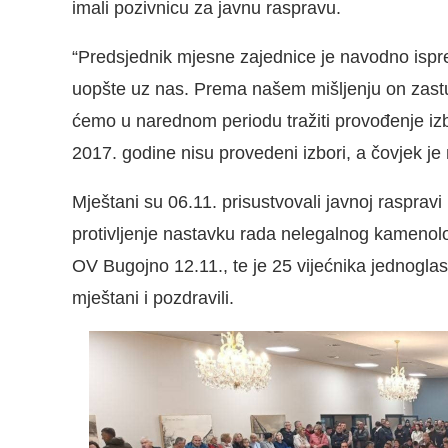
imali pozivnicu za javnu raspravu.
“Predsjednik mjesne zajednice je navodno ispre
uopšte uz nas. Prema našem mišljenju on zastup
ćemo u narednom periodu tražiti provođenje iz
2017. godine nisu provedeni izbori, a čovjek je
Mještani su 06.11. prisustvovali javnoj raspravi
protivljenje nastavku rada nelegalnog kamenol
OV Bugojno 12.11., te je 25 vijećnika jednogla
mještani i pozdravili.