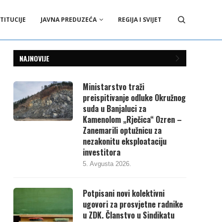
TITUCIJE
JAVNA PREDUZEĆA
REGIJA I SVIJET
NAJNOVIJE
Ministarstvo traži
preispitivanje odluke Okružnog
suda u Banjaluci za
Kamenolom „Rječica“ Ozren –
Zanemarili optužnicu za
nezakonitu eksploataciju
investitora
5. Avgusta 2026.
Potpisani novi kolektivni
ugovori za prosvjetne radnike
u ZDK. Članstvo u Sindikatu