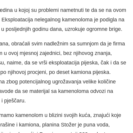
sredina u kojoj su problemi nametnuti te da se na ovom
 Eksploatacija nelegalnog kamenoloma je podigla na
 u posljednjih godinu dana, uzrokuje ogromne brige.
ana, obraćali svim nadležnim sa sumnjom da je firma
m u ovoj mjesnoj zajednici, bez njihovog znanja,
su, naime, da se vrši eksploatacija pijeska, čak i da se
 po njihovoj procjeni, po deset kamiona pijeska.
ena zbog potencijalnog ugrožavanja velike količine
avode da se materijal sa kamenoloma odvozi na
i pješčaru.
imamo kamenolom u blizini svojih kuća, znajući koje
prašine i kamiona, planina Stožer je puna voda,