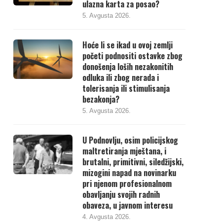
ulazna karta za posao?
5. Avgusta 2026.
Hoće li se ikad u ovoj zemlji
početi podnositi ostavke zbog
donošenja loših nezakonitih
odluka ili zbog nerada i
tolerisanja ili stimulisanja
bezakonja?
5. Avgusta 2026.
U Podnovlju, osim policijskog
maltretiranja mještana, i
brutalni, primitivni, siledžijski,
mizogini napad na novinarku
pri njenom profesionalnom
obavljanju svojih radnih
obaveza, u javnom interesu
4. Avgusta 2026.