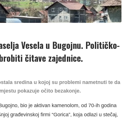
selja Vesela u Bugojnu. Političko-
obrobiti čitave zajednice.
stala sredina u kojoj su problemi nametnuti te da
mjestu pokazuje očito bezakonje.
i Bugojno, bio je aktivan kamenolom, od 70-ih godina
joj građevinskoj firmi “Gorica”, koja odlazi u stečaj,