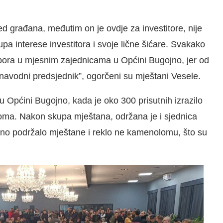
d građana, međutim on je ovdje za investitore, nije
a interese investitora i svoje lične šićare. Svakako
bora u mjesnim zajednicama u Općini Bugojno, jer od
 navodni predsjednik”, ogorčeni su mještani Vesele.
 u Općini Bugojno, kada je oko 300 prisutnih izrazilo
oma. Nakon skupa mještana, održana je i sjednica
sno podržalo mještane i reklo ne kamenolomu, što su