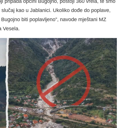
i pripada općini Bugojno, postoji 360 vrela, te smo
 slučaj kao u Jablanici. Ukoliko dođe do poplave,
 Bugojno biti poplavljeno”, navode mještani MZ
a Vesela.