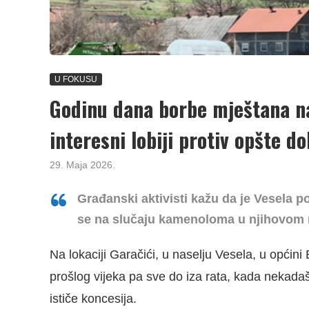
U FOKUSU
Godinu dana borbe mještana na
interesni lobiji protiv opšte d
29. Maja 2026.
Građanski aktivisti kažu da je
Vesela po
se na slučaju kamenoloma u njihovom 
Na lokaciji Garačići, u naselju Vesela, u općin
prošlog vijeka pa sve do iza rata, kada nekadašn
ističe koncesija.