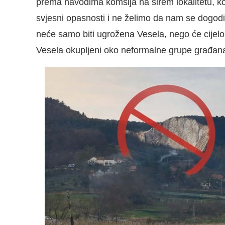
prema navodima komšija na širem lokalitetu, koj
svjesni opasnosti i ne želimo da nam se dogodi
neće samo biti ugrožena Vesela, nego će cijelo
Vesela okupljeni oko neformalne grupe građan