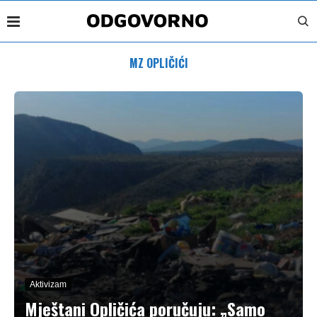
MZ OPLIČIĆI
Aktivizam
Mještani Opličića poručuju: „Samo