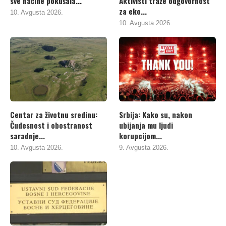
sve načine pokušala...
Aktivisti traže odgovornost
za eko...
10. Avgusta 2026.
10. Avgusta 2026.
Centar za životnu sredinu:
Srbija: Kako su, nakon
Čudesnost i obostranost
ubijanja mu ljudi
saradnje...
korupcijom...
10. Avgusta 2026.
9. Avgusta 2026.