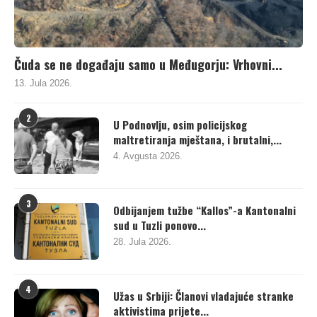
Čuda se ne događaju samo u Međugorju: Vrhovni...
13. Jula 2026.
2
U Podnovlju, osim policijskog
maltretiranja mještana, i brutalni,...
4. Avgusta 2026.
3
Odbijanjem tužbe “Kallos”-a Kantonalni
sud u Tuzli ponovo...
28. Jula 2026.
4
Užas u Srbiji: Članovi vladajuće stranke
aktivistima prijete...