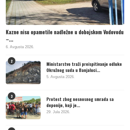
Kazne nisu opametile nadležne u dobojskom Vodovodu
–...
6. Avgusta 2026.
2
Ministarstvo traži preispitivanje odluke
Okružnog suda u Banjaluci...
5. Avgusta 2026.
3
Protest zbog nesnosnog smrada sa
deponije, koji je...
29. Jula 2026.