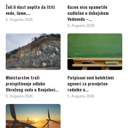
Želi li vlast uopšte da štiti
Kazne nisu opametile
vode, šume,...
nadležne u dobojskom
Vodovodu –...
6. Avgusta 2026.
6. Avgusta 2026.
Ministarstvo traži
Potpisani novi kolektivni
preispitivanje odluke
ugovori za prosvjetne
Okružnog suda u Banjaluci...
radnike u...
5. Avgusta 2026.
5. Avgusta 2026.