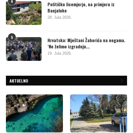
4
Političko licemjerje, na primjeru iz
Banjaluke
28. Jula 2026.
5
Hrvatska: Mještani Žaborića na nogama.
‘Ne želimo izgradnju...
19. Jula 2026.
AKTUELNO