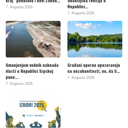
kraj“ pokušava i novi Zakon...
finansijska revizija u
Republici...
7. Avgusta 2026.
7. Avgusta 2026.
Umanjenjem vodnih naknada
Građani uporno upozoravaju
vlasti u Republici Srpskoj
na nezakonitosti, no, da li...
pune...
7. Avgusta 2026.
7. Avgusta 2026.