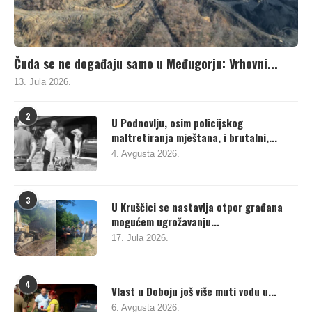
Čuda se ne događaju samo u Međugorju: Vrhovni...
13. Jula 2026.
2
U Podnovlju, osim policijskog
maltretiranja mještana, i brutalni,...
4. Avgusta 2026.
3
U Kruščici se nastavlja otpor građana
mogućem ugrožavanju...
17. Jula 2026.
4
Vlast u Doboju još više muti vodu u...
6. Avgusta 2026.