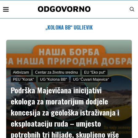
„KOLONA BB“ UGLJEVIK
Aktivizam
Centar za životnu sredinu
EU "Eko put"
PEU "Korak"
UG "Kolona BB"
UG “Čuvari Majevice“
Podrška Majevičana inicijativi
ekologa za moratorijum dodjele
koncesija za geološka istraživanja i
eksploataciju ruda – umjesto
potrebnih tri hiljade, skupljeno više