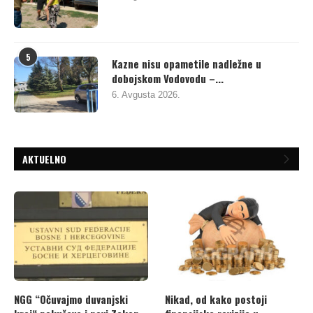
5
Kazne nisu opametile nadležne u
dobojskom Vodovodu –...
6. Avgusta 2026.
AKTUELNO
NGG “Očuvajmo duvanjski
Nikad, od kako postoji