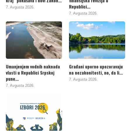
kraj“ pokušava i novi Zakon...
finansijska revizija u
Republici...
7. Avgusta 2026.
7. Avgusta 2026.
Umanjenjem vodnih naknada
Građani uporno upozoravaju
vlasti u Republici Srpskoj
na nezakonitosti, no, da li...
pune...
7. Avgusta 2026.
7. Avgusta 2026.