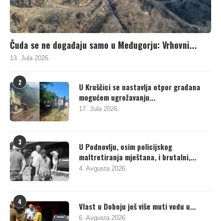
Čuda se ne događaju samo u Međugorju: Vrhovni...
13. Jula 2026.
2
U Kruščici se nastavlja otpor građana
mogućem ugrožavanju...
17. Jula 2026.
3
U Podnovlju, osim policijskog
maltretiranja mještana, i brutalni,...
4. Avgusta 2026.
4
Vlast u Doboju još više muti vodu u...
6. Avgusta 2026.