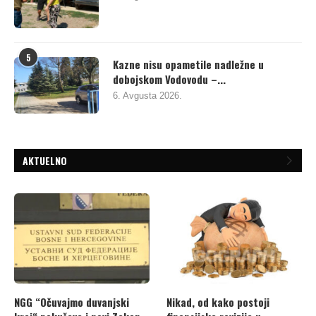
5
Kazne nisu opametile nadležne u
dobojskom Vodovodu –...
6. Avgusta 2026.
AKTUELNO
NGG “Očuvajmo duvanjski
Nikad, od kako postoji