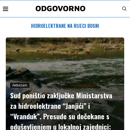
HIDROELEKTRANE NA RIJECI BOSNI
Aktivizam
Sud poništio zaključke Ministarstva
za hidroelektrane “Janjići” i
“Vranduk”. Presude su dočekane s
oduševljenjem u lokalnoj zajednici: