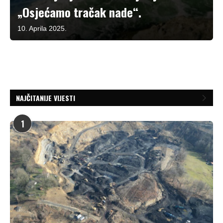
„Osjećamo tračak nade“.
10. Aprila 2025.
NAJČITANIJE VIJESTI
1