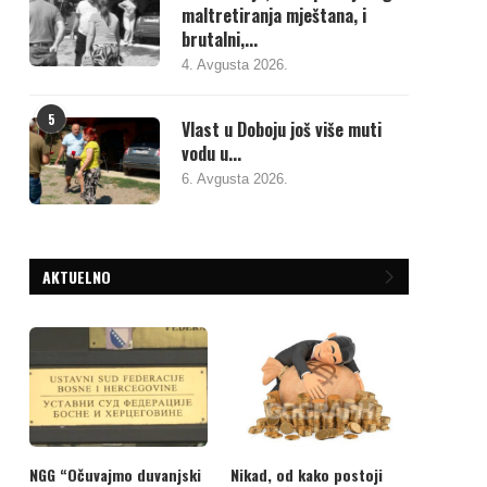
maltretiranja mještana, i
brutalni,...
4. Avgusta 2026.
5
Vlast u Doboju još više muti
vodu u...
6. Avgusta 2026.
AKTUELNO
NGG “Očuvajmo duvanjski
Nikad, od kako postoji