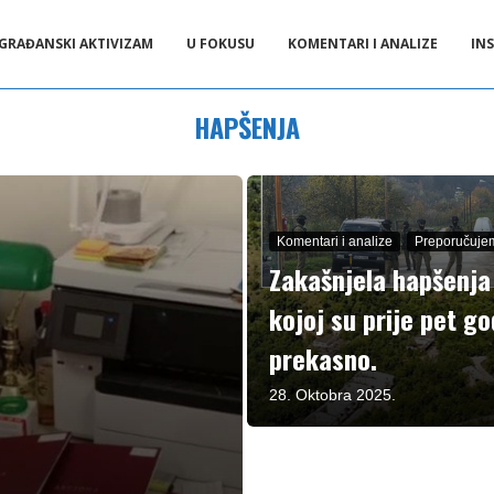
GRAĐANSKI AKTIVIZAM
U FOKUSU
KOMENTARI I ANALIZE
INS
HAPŠENJA
Komentari i analize
Preporučuje
Zakašnjela hapšenja 
kojoj su prije pet god
prekasno.
28. Oktobra 2025.