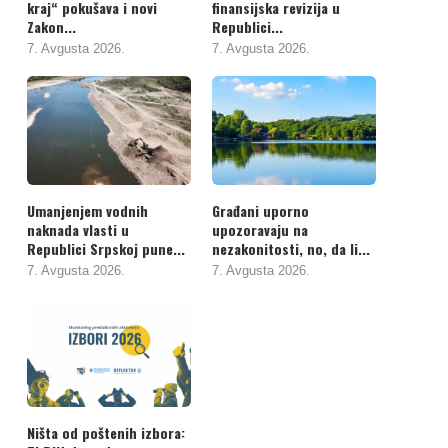
kraj“ pokušava i novi
finansijska revizija u
Zakon...
Republici...
7. Avgusta 2026.
7. Avgusta 2026.
Umanjenjem vodnih
Građani uporno
naknada vlasti u
upozoravaju na
Republici Srpskoj pune...
nezakonitosti, no, da li...
7. Avgusta 2026.
7. Avgusta 2026.
Ništa od poštenih izbora: