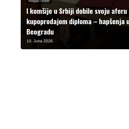
Regija i svijet
I komšije u Srbiji dobile svoju aferu
kupoprodajom diploma – hapšenja u
Beogradu
10. Juna 2026.