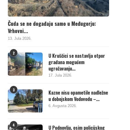
Čuda se ne događaju samo u Međugorju:
Vrhovni...
13. Jula 2026.
2
U Kruščici se nastavlja otpor
građana mogućem
ugrožavanju...
17. Jula 2026.
3
Kazne nisu opametile nadležne
u dobojskom Vodovodu –...
6. Avgusta 2026.
4
U Podnovlju, osim policijskog