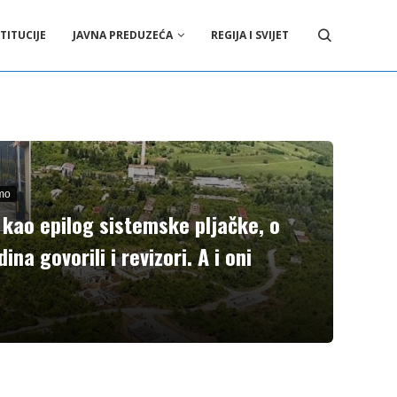
TITUCIJE
JAVNA PREDUZEĆA
REGIJA I SVIJET
mo
kao epilog sistemske pljačke, o
ina govorili i revizori. A i oni