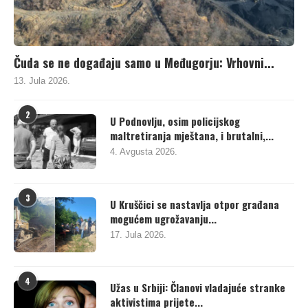
Čuda se ne događaju samo u Međugorju: Vrhovni...
13. Jula 2026.
2
U Podnovlju, osim policijskog
maltretiranja mještana, i brutalni,...
4. Avgusta 2026.
3
U Kruščici se nastavlja otpor građana
mogućem ugrožavanju...
17. Jula 2026.
4
Užas u Srbiji: Članovi vladajuće stranke
aktivistima prijete...