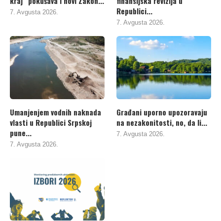
kraj“ pokušava i novi Zakon...
finansijska revizija u
Republici...
7. Avgusta 2026.
7. Avgusta 2026.
Umanjenjem vodnih naknada
Građani uporno upozoravaju
vlasti u Republici Srpskoj
na nezakonitosti, no, da li...
pune...
7. Avgusta 2026.
7. Avgusta 2026.