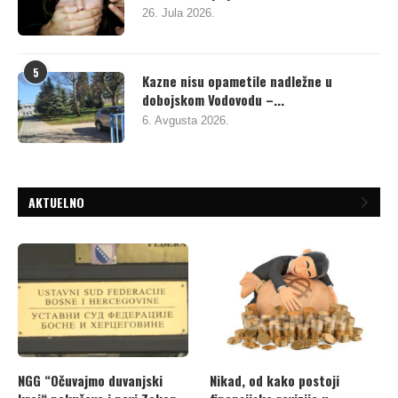
26. Jula 2026.
5
Kazne nisu opametile nadležne u
dobojskom Vodovodu –...
6. Avgusta 2026.
AKTUELNO
NGG “Očuvajmo duvanjski
Nikad, od kako postoji