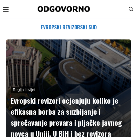
EVROPSKI REVIZORSKI SUD
Regija i svijet
Evropski revizori ocjenjuju koliko je
efikasna borba za suzbijanje i
sprečavanje prevara i pljačke javnog
novca u Uniji. U BiH i bez revizora