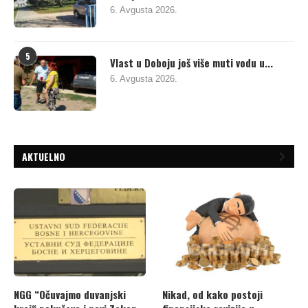
6. Avgusta 2026.
5
Vlast u Doboju još više muti vodu u...
6. Avgusta 2026.
AKTUELNO
NGG “Očuvajmo duvanjski
Nikad, od kako postoji