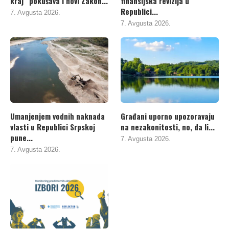
kraj“ pokušava i novi Zakon...
finansijska revizija u
Republici...
7. Avgusta 2026.
7. Avgusta 2026.
Umanjenjem vodnih naknada
Građani uporno upozoravaju
vlasti u Republici Srpskoj
na nezakonitosti, no, da li...
pune...
7. Avgusta 2026.
7. Avgusta 2026.