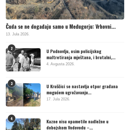
Čuda se ne događaju samo u Međugorju: Vrhovni...
13. Jula 2026.
2
U Podnovlju, osim policijskog
maltretiranja mještana, i brutalni,...
4. Avgusta 2026.
3
U Kruščici se nastavlja otpor građana
mogućem ugrožavanju...
17. Jula 2026.
4
Kazne nisu opametile nadležne u
dobojskom Vodovodu –...