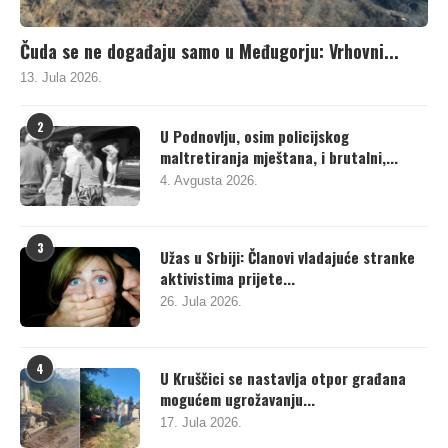
Čuda se ne događaju samo u Međugorju: Vrhovni...
13. Jula 2026.
2
U Podnovlju, osim policijskog
maltretiranja mještana, i brutalni,...
4. Avgusta 2026.
3
Užas u Srbiji: Članovi vladajuće stranke
aktivistima prijete...
26. Jula 2026.
4
U Kruščici se nastavlja otpor građana
mogućem ugrožavanju...
17. Jula 2026.