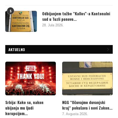
5
Odbijanjem tužbe “Kallos”-a Kantonalni
sud u Tuzli ponovo...
28. Jula 2026.
AKTUELNO
Srbija: Kako su, nakon
NGG “Očuvajmo duvanjski
ubijanja mu ljudi
kraj“ pokušava i novi Zakon...
korupcijom...
7. Avgusta 2026.