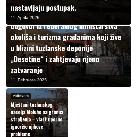
nastavljaju postupak.
Aktivizam
Nakon tri i po mjeseca čekanja stigao
11. Aprila 2026.
odgovor iz Federalnog ministarstva
okoliša i turizma građanima koji žive
u blizini tuzlanske deponije
„Desetine“ i zahtjevaju njeno
zatvaranje
11. Februara 2026.
Aktivizam
Mještani tuzlanskog
naselja Moluhe na granici
strpljenja – vlast uporno
ignoriše njihove
probleme