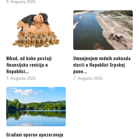
9. Avgusta 2026.
Nikad, od kako postoji
Umanjenjem vodnih naknada
finansijska revizija u
vlasti u Republici Srpskoj
Republici...
pune...
7. Avgusta 2026.
7. Avgusta 2026.
Građani uporno upozoravaju