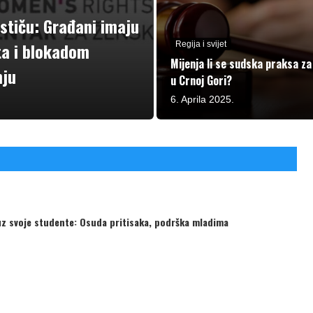
stiču: Građani imaju
ta i blokadom
Regija i svijet
Mijenja li se sudska praksa za
nju
u Crnoj Gori?
6. Aprila 2025.
uz svoje studente: Osuda pritisaka, podrška mladima