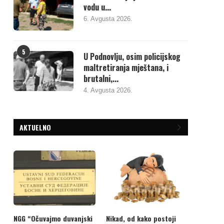
vodu u...
6. Avgusta 2026.
5
U Podnovlju, osim policijskog
maltretiranja mještana, i
brutalni,...
4. Avgusta 2026.
AKTUELNO
NGG “Očuvajmo duvanjski
Nikad, od kako postoji