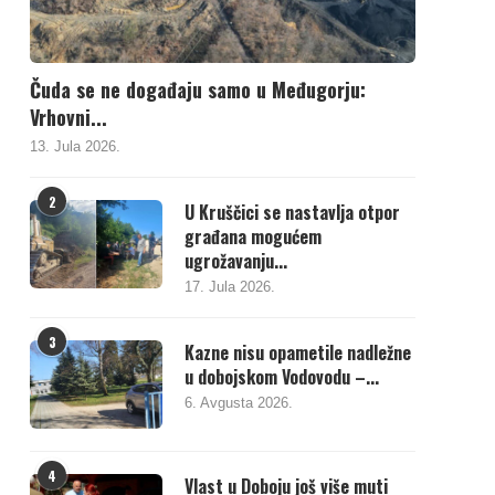
Čuda se ne događaju samo u Međugorju:
Vrhovni...
13. Jula 2026.
2
U Kruščici se nastavlja otpor
građana mogućem
ugrožavanju...
17. Jula 2026.
3
Kazne nisu opametile nadležne
u dobojskom Vodovodu –...
6. Avgusta 2026.
4
Vlast u Doboju još više muti