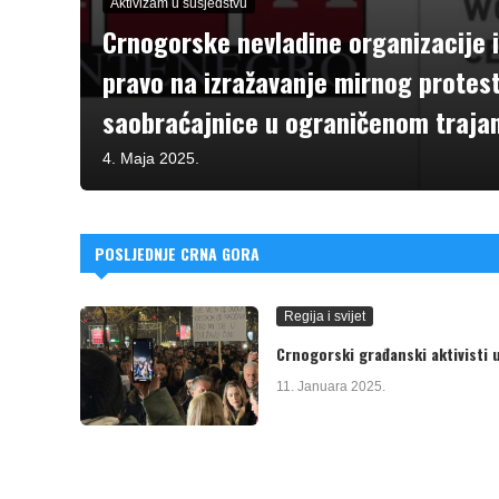
Aktivizam u susjedstvu
Crnogorske nevladine organizacije i
pravo na izražavanje mirnog protes
saobraćajnice u ograničenom traja
4. Maja 2025.
POSLJEDNJE CRNA GORA
Regija i svijet
Crnogorski građanski aktivisti 
11. Januara 2025.