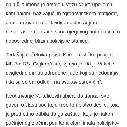
onih čija imena je doveo u vezu sa korupcijom i
kriminalom, nazivajući ih “građevinskom mafijom”,
a onda i životom – likvidiran aktiviranjem
eksplozivne naprave ispod njegovog automobila, u
neposrednoj blizini policijske stanice.
Tadašnji načelnik uprave Kriminalističke policije
MUP-a RS, Gojko Vasić, izjavio je “da je Vukelić
očigledno dirnuo određene ljude koji su nedodirljivi
i da su se oni odlučili na ovakav surov čin”.
Neotkrivanje Vukelićevih ubica, do danas, sve
govori o vlasti pod kojom se to ubistvo desilo, koja
je prethodno odbila da ga zaštiti, i koja je nakon
počinjenog zločina pod kontrolom imala policijsko-