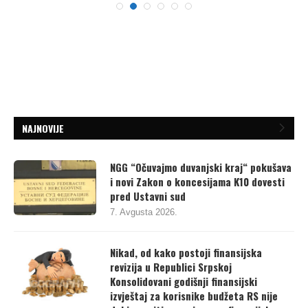
NAJNOVIJE
NGG “Očuvajmo duvanjski kraj“ pokušava
i novi Zakon o koncesijama K10 dovesti
pred Ustavni sud
7. Avgusta 2026.
Nikad, od kako postoji finansijska
revizija u Republici Srpskoj
Konsolidovani godišnji finansijski
izvještaj za korisnike budžeta RS nije
dobio pozitivnu ocjenu za finansijske