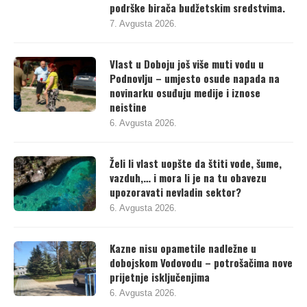
7. Avgusta 2026.
Vlast u Doboju još više muti vodu u
Podnovlju – umjesto osude napada na
novinarku osuđuju medije i iznose
neistine
6. Avgusta 2026.
Želi li vlast uopšte da štiti vode, šume,
vazduh,… i mora li je na tu obavezu
upozoravati nevladin sektor?
6. Avgusta 2026.
Kazne nisu opametile nadležne u
dobojskom Vodovodu – potrošačima nove
prijetnje isključenjima
6. Avgusta 2026.