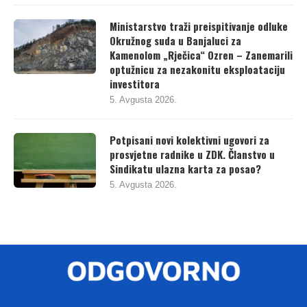
Ministarstvo traži preispitivanje odluke
Okružnog suda u Banjaluci za
Kamenolom „Rječica“ Ozren – Zanemarili
optužnicu za nezakonitu eksploataciju
investitora
5. Avgusta 2026.
Potpisani novi kolektivni ugovori za
prosvjetne radnike u ZDK. Članstvo u
Sindikatu ulazna karta za posao?
5. Avgusta 2026.