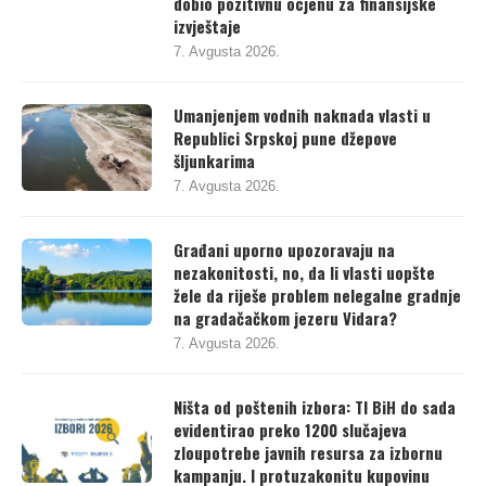
izvještaje
7. Avgusta 2026.
Umanjenjem vodnih naknada vlasti u
Republici Srpskoj pune džepove
šljunkarima
7. Avgusta 2026.
Građani uporno upozoravaju na
nezakonitosti, no, da li vlasti uopšte
žele da riješe problem nelegalne gradnje
na gradačačkom jezeru Vidara?
7. Avgusta 2026.
Ništa od poštenih izbora: TI BiH do sada
evidentirao preko 1200 slučajeva
zloupotrebe javnih resursa za izbornu
kampanju. I protuzakonitu kupovinu
podrške birača budžetskim sredstvima.