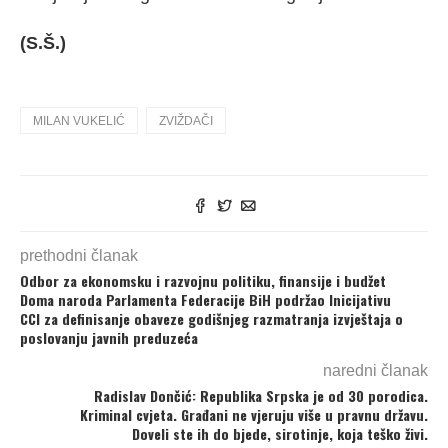
(S.Š.)
MILAN VUKELIĆ
ZVIŽDAČI
prethodni članak
Odbor za ekonomsku i razvojnu politiku, finansije i budžet
Doma naroda Parlamenta Federacije BiH podržao Inicijativu
CCI za definisanje obaveze godišnjeg razmatranja izvještaja o
poslovanju javnih preduzeća
naredni članak
Radislav Dončić: Republika Srpska je od 30 porodica.
Kriminal cvjeta. Građani ne vjeruju više u pravnu državu.
Doveli ste ih do bjede, sirotinje, koja teško živi.