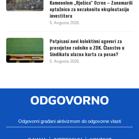
Kamenolom „Rječica“ Ozren – Zanemarili
optužnicu za nezakonitu eksploataciju
investitora
5. Avgusta 2026.
Potpisani novi kolektivni ugovori za
prosvjetne radnike u ZDK. Članstvo u
Sindikatu ulazna karta za posao?
5. Avgusta 2026.
Odgovorni građani aktivizmom do odgovorne vlasti