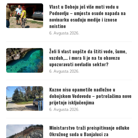
Vlast u Doboju još više muti vodu u
Podnovlju – umjesto osude napada na
novinarku osuđuju medije i iznose
neistine
6. Avgusta 2026.
Želi li vlast uopšte da štiti vode, šume,
vazduh,… i mora li je na tu obavezu
upozoravati nevladin sektor?
6. Avgusta 2026.
Kazne nisu opametile nadležne u
dobojskom Vodovodu – potrošačima nove
prijetnje isključenjima
6. Avgusta 2026.
Ministarstvo traži preispitivanje odluke
Okružnog suda u Banjaluci za