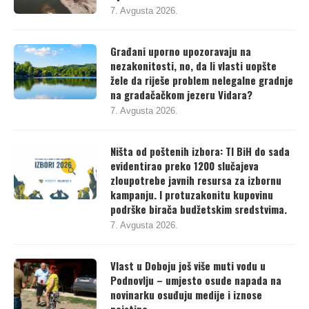
šljunkarima
7. Avgusta 2026.
Građani uporno upozoravaju na
nezakonitosti, no, da li vlasti uopšte
žele da riješe problem nelegalne gradnje
na gradačačkom jezeru Vidara?
7. Avgusta 2026.
Ništa od poštenih izbora: TI BiH do sada
evidentirao preko 1200 slučajeva
zloupotrebe javnih resursa za izbornu
kampanju. I protuzakonitu kupovinu
podrške birača budžetskim sredstvima.
7. Avgusta 2026.
Vlast u Doboju još više muti vodu u
Podnovlju – umjesto osude napada na