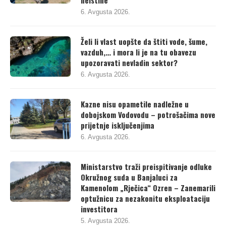
novinarku osuđuju medije i iznose
neistine
6. Avgusta 2026.
Želi li vlast uopšte da štiti vode, šume,
vazduh,… i mora li je na tu obavezu
upozoravati nevladin sektor?
6. Avgusta 2026.
Kazne nisu opametile nadležne u
dobojskom Vodovodu – potrošačima nove
prijetnje isključenjima
6. Avgusta 2026.
Ministarstvo traži preispitivanje odluke
Okružnog suda u Banjaluci za
Kamenolom „Rječica“ Ozren – Zanemarili
optužnicu za nezakonitu eksploataciju
investitora