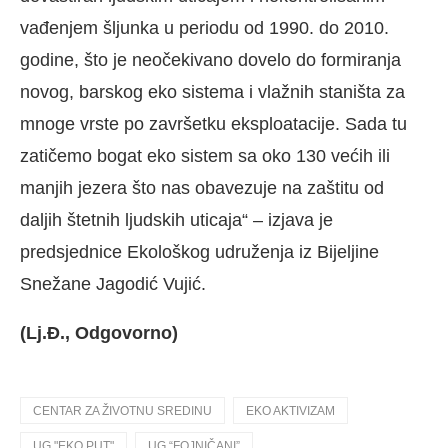
vađenjem šljunka u periodu od 1990. do 2010.
godine, što je neočekivano dovelo do formiranja
novog, barskog eko sistema i vlažnih staništa za
mnoge vrste po završetku eksploatacije. Sada tu
zatičemo bogat eko sistem sa oko 130 većih ili
manjih jezera što nas obavezuje na zaštitu od
daljih štetnih ljudskih uticaja“ – izjava je
predsjednice Ekološkog udruženja iz Bijeljine
Snežane Jagodić Vujić.
(Lj.Đ., Odgovorno)
CENTAR ZA ŽIVOTNU SREDINU
EKO AKTIVIZAM
UG "EKO PUT"
UG “FOJNIČANI”