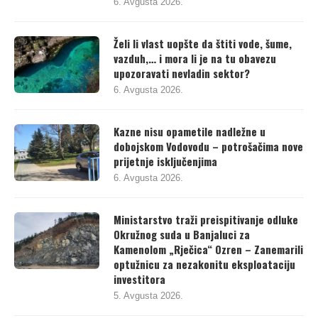
6. Avgusta 2026.
Želi li vlast uopšte da štiti vode, šume,
vazduh,… i mora li je na tu obavezu
upozoravati nevladin sektor?
6. Avgusta 2026.
Kazne nisu opametile nadležne u
dobojskom Vodovodu – potrošačima nove
prijetnje isključenjima
6. Avgusta 2026.
Ministarstvo traži preispitivanje odluke
Okružnog suda u Banjaluci za
Kamenolom „Rječica“ Ozren – Zanemarili
optužnicu za nezakonitu eksploataciju
investitora
5. Avgusta 2026.