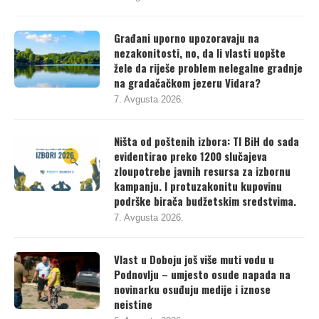
Građani uporno upozoravaju na
nezakonitosti, no, da li vlasti uopšte
žele da riješe problem nelegalne gradnje
na gradačačkom jezeru Vidara?
7. Avgusta 2026.
Ništa od poštenih izbora: TI BiH do sada
evidentirao preko 1200 slučajeva
zloupotrebe javnih resursa za izbornu
kampanju. I protuzakonitu kupovinu
podrške birača budžetskim sredstvima.
7. Avgusta 2026.
Vlast u Doboju još više muti vodu u
Podnovlju – umjesto osude napada na
novinarku osuđuju medije i iznose
neistine