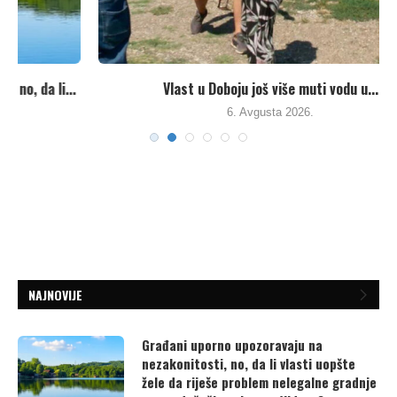
.
Vlast u Doboju još više muti vodu u...
6. Avgusta 2026.
NAJNOVIJE
Građani uporno upozoravaju na
nezakonitosti, no, da li vlasti uopšte
žele da riješe problem nelegalne gradnje