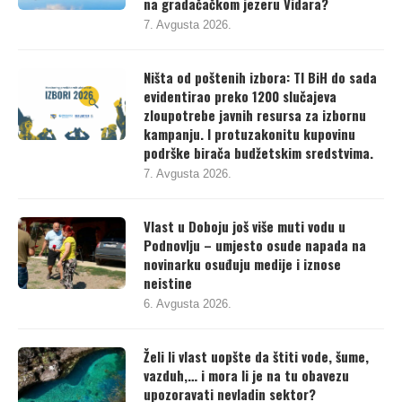
na gradačačkom jezeru Vidara?
7. Avgusta 2026.
Ništa od poštenih izbora: TI BiH do sada
evidentirao preko 1200 slučajeva
zloupotrebe javnih resursa za izbornu
kampanju. I protuzakonitu kupovinu
podrške birača budžetskim sredstvima.
7. Avgusta 2026.
Vlast u Doboju još više muti vodu u
Podnovlju – umjesto osude napada na
novinarku osuđuju medije i iznose
neistine
6. Avgusta 2026.
Želi li vlast uopšte da štiti vode, šume,
vazduh,… i mora li je na tu obavezu
upozoravati nevladin sektor?