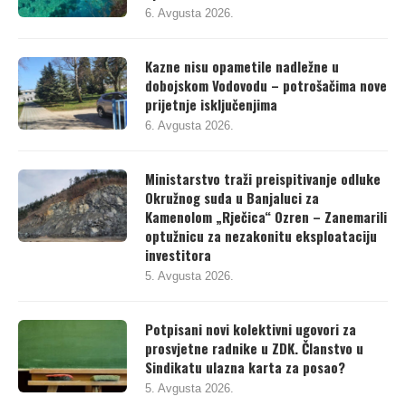
6. Avgusta 2026.
Kazne nisu opametile nadležne u
dobojskom Vodovodu – potrošačima nove
prijetnje isključenjima
6. Avgusta 2026.
Ministarstvo traži preispitivanje odluke
Okružnog suda u Banjaluci za
Kamenolom „Rječica“ Ozren – Zanemarili
optužnicu za nezakonitu eksploataciju
investitora
5. Avgusta 2026.
Potpisani novi kolektivni ugovori za
prosvjetne radnike u ZDK. Članstvo u
Sindikatu ulazna karta za posao?
5. Avgusta 2026.