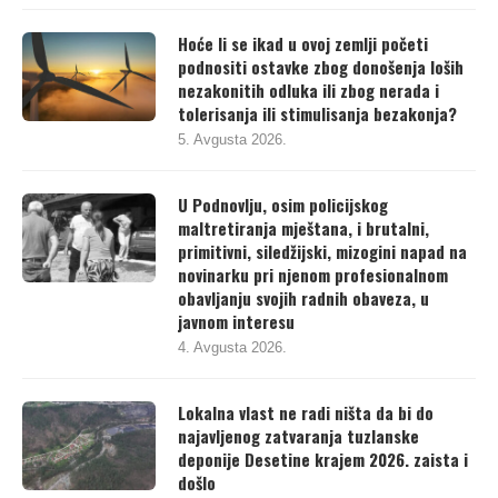
Hoće li se ikad u ovoj zemlji početi
podnositi ostavke zbog donošenja loših
nezakonitih odluka ili zbog nerada i
tolerisanja ili stimulisanja bezakonja?
5. Avgusta 2026.
U Podnovlju, osim policijskog
maltretiranja mještana, i brutalni,
primitivni, siledžijski, mizogini napad na
novinarku pri njenom profesionalnom
obavljanju svojih radnih obaveza, u
javnom interesu
4. Avgusta 2026.
Lokalna vlast ne radi ništa da bi do
najavljenog zatvaranja tuzlanske
deponije Desetine krajem 2026. zaista i
došlo