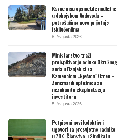
Kazne nisu opametile nadležne
u dobojskom Vodovodu –
potrošačima nove prijetnje
isključenjima
6. Avgusta 2026.
Ministarstvo traži
preispitivanje odluke Okružnog
suda u Banjaluci za
Kamenolom „Rječica“ Ozren –
Zanemarili optužnicu za
nezakonitu eksploataciju
investitora
5. Avgusta 2026.
Potpisani novi kolektivni
ugovori za prosvjetne radnike
u ZDK. Članstvo u Sindikatu