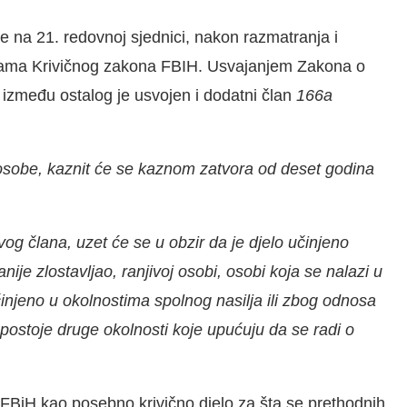
 na 21. redovnoj sjednici, nakon razmatranja i
unama Krivičnog zakona FBIH. Usvajanjem Zakona o
zmeđu ostalog je usvojen i dodatni član
166a
osobe, kaznit će se kaznom zatvora od deset godina
 ovog člana, uzet će se u obzir da je djelo učinjeno
anije zlostavljao, ranjivoj osobi, osobi koja se nalazi u
učinjeno u okolnostima spolnog nasilja ili zbog odnosa
 postoje druge okolnosti koje upućuju da se radi o
 FBiH kao posebno krivično djelo za šta se prethodnih