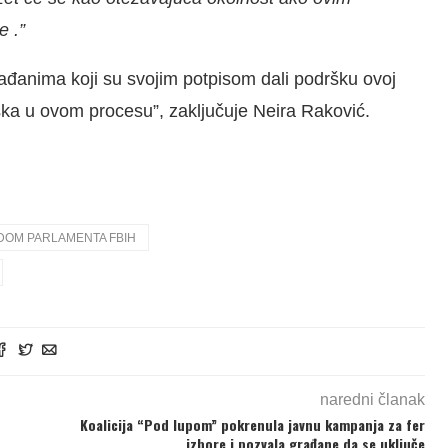
e .”
đanima koji su svojim potpisom dali podršku ovoj
odrška u ovom procesu”, zaključuje Neira Raković.
DOM PARLAMENTA FBIH
naredni članak
Koalicija “Pod lupom” pokrenula javnu kampanja za fer
izbore i pozvala građane da se uključe