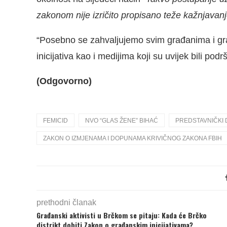
zakonom nije izričito propisano teže kažnjavanj
“Posebno se zahvaljujemo svim građanima i gra
inicijativa kao i medijima koji su uvijek bili p
(Odgovorno)
FEMICID
NVO “GLAS ŽENE” BIHAĆ
PREDSTAVNIČKI 
ZAKON O IZMJENAMA I DOPUNAMA KRIVIČNOG ZAKONA FBIH
prethodni članak
Građanski aktivisti u Brčkom se pitaju: Kada će Brčko
distrikt dobiti Zakon o građanskim inicijativama?