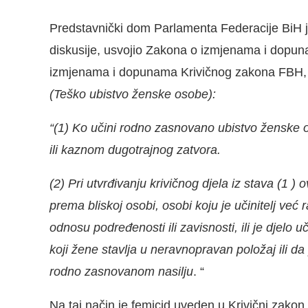
Predstavnički dom Parlamenta Federacije BiH je
diskusije, usvojio Zakona o izmjenama i dop
izmjenama i dopunama Krivičnog zakona FBH, i
(Teško ubistvo ženske osobe):
“(1) Ko učini rodno zasnovano ubistvo ženske 
ili kaznom dugotrajnog zatvora.
(2) Pri utvrđivanju krivičnog djela iz stava (1 )
prema bliskoj osobi, osobi koju je učinitelj već r
odnosu podređenosti ili zavisnosti, ili je djelo 
koji žene stavlja u neravnopravan položaj ili da
rodno zasnovanom nasilju
. “
Na taj način je femicid uveden u Krivični zakon