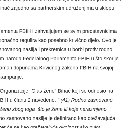
Bihać zajedno sa partnerskim udruženjima u sklopu
amenta FBIH i zahvaljujem se svim predstavnicima
d konačno regulira kao posebno krivično djelo. Ovo je
asnovanog nasilja i prekretnica u borbi protiv rodno
m naroda Federalnog Parlamenta FBIH u što skorije
jenama i dopunama Krivičnog zakona FBIH na svojoj
a kampanje.
rganizacije “Glas žene” Bihać koji se odnosio na
 FBiH u članu 2 navedeno.
“ (41) Rodno zasnovano
ženu zbog toga što je žena ili koje nerazmjeno
dno zasnovano nasilje je definirano kao otežavajuća
et će se kao otežavajuća okolnost ako ovim