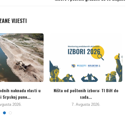
ANE VIJESTI
o interesima građana i
Potpisani Protokol o registrima
 Ustavnog suda, vlast...
ispuštanja i prenosu zagađujućih...
4. Avgusta 2026.
3. Avgusta 2026.