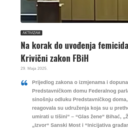
AKTIVIZAM
Na korak do uvođenja femicida
Krivični zakon FBiH
29. Maja 2025.
Prijedlog zakona o izmjenama i dopun
Predstavničkom domu Federalnog parla
sinošnju odluku Predstavničkog doma,
reagovala su udruženja koja su u pret
umirati u tišini” –
“Glas žene” Bihać, „Ž
„Izvor“ Sanski Most i “Inicijativa građa