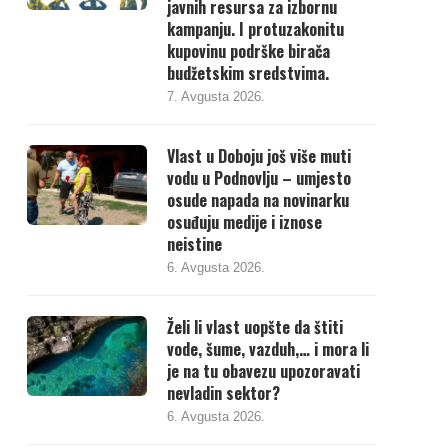
javnih resursa za izbornu
kampanju. I protuzakonitu
kupovinu podrške birača
budžetskim sredstvima.
7. Avgusta 2026.
Vlast u Doboju još više muti
vodu u Podnovlju – umjesto
osude napada na novinarku
osuđuju medije i iznose
neistine
6. Avgusta 2026.
Želi li vlast uopšte da štiti
vode, šume, vazduh,… i mora li
je na tu obavezu upozoravati
nevladin sektor?
6. Avgusta 2026.