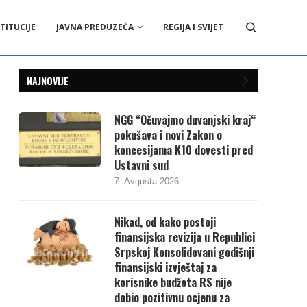
TITUCIJE
JAVNA PREDUZEĆA
REGIJA I SVIJET
NAJNOVIJE
NGG “Očuvajmo duvanjski kraj“
pokušava i novi Zakon o
koncesijama K10 dovesti pred
Ustavni sud
7. Avgusta 2026.
Nikad, od kako postoji
finansijska revizija u Republici
Srpskoj Konsolidovani godišnji
finansijski izvještaj za
korisnike budžeta RS nije
dobio pozitivnu ocjenu za