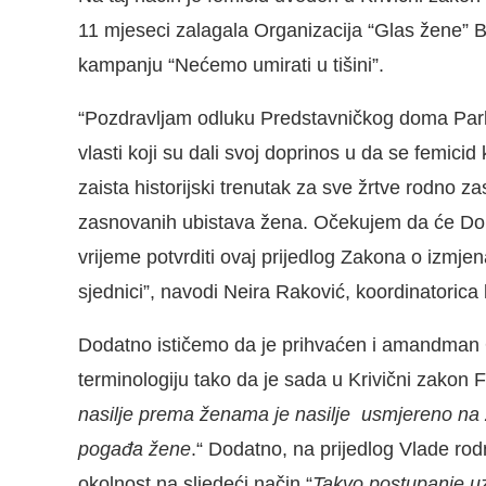
11 mjeseci zalagala Organizacija “Glas žene” 
kampanju “Nećemo umirati u tišini”.
“Pozdravljam odluku Predstavničkog doma Parl
vlasti koji su dali svoj doprinos u da se femici
zaista historijski trenutak za sve žrtve rodno z
zasnovanih ubistava žena. Očekujem da će Do
vrijeme potvrditi ovaj prijedlog Zakona o izm
sjednici”, navodi Neira Raković, koordinatoric
Dodatno ističemo da je prihvaćen i amandman O
terminologiju tako da je sada u Krivični zakon
nasilje prema ženama je nasilje usmjereno na 
pogađa žene
.“ Dodatno, na prijedlog Vlade ro
okolnost na sljedeći način “
Takvo postupanje uz