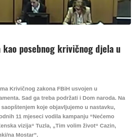
 kao posebnog krivičnog djela u
ama Krivičnog zakona FBiH usvojen u
menta. Sad ga treba podržati i Dom naroda. Na
 saopštenjem koje objavljujemo u nastavku,
hodnih 11 mjeseci vodila kampanju “Nećemo
enska vizija“ Tuzla, „Tim volim život“ Cazin,
nki/na Mostar”.