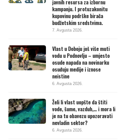
javnih resursa za izbornu
kampanju. I protuzakonitu
kupovinu podrške birača
budžetskim sredstvima.
7. Avgusta 2026.
Vlast u Doboju još više muti
vodu u Podnovlju – umjesto
osude napada na novinarku
osuđuju medije i iznose
neistine
6. Avgusta 2026.
Želi li vlast uopšte da štiti
vode, šume, vazduh,… i mora li
je na tu obavezu upozoravati
nevladin sektor?
6. Avgusta 2026.