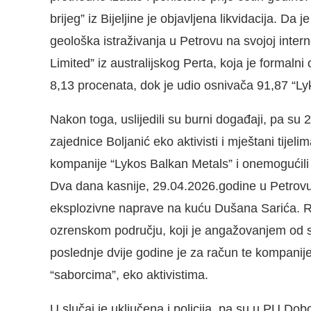
brijeg” iz Bijeljine je objavljena likvidacija. 
geološka istraživanja u Petrovu na svojoj intern
Limited” iz australijskog Perta, koja je formal
8,13 procenata, dok je udio osnivača 91,87 “Ly
Nakon toga, uslijedili su burni događaji, pa s
zajednice Boljanić eko aktivisti i mještani tijel
kompanije “Lykos Balkan Metals” i onemogućili 
Dva dana kasnije, 29.04.2026.godine u Petrovu 
eksplozivne naprave na kuću Dušana Sarića. Ri
ozrenskom području, koji je angažovanjem od s
poslednje dvije godine je za račun te kompanije
“saborcima”, eko aktivistima.
U slučaj je uključena i policija, pa su u PU Dob