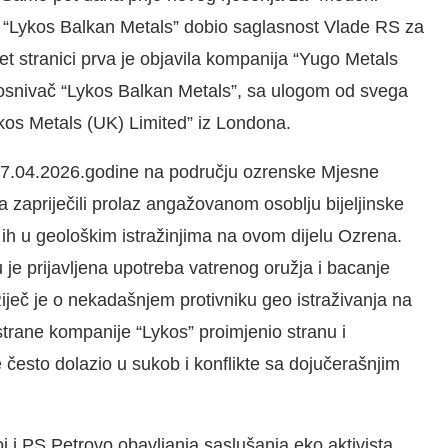
Da je “Lykos Balkan Metals” dobio saglasnost Vlade RS za
et stranici prva je objavila kompanija “Yugo Metals
ni osnivač “Lykos Balkan Metals”, sa ulogom od svega
kos Metals (UK) Limited” iz Londona.
u 27.04.2026.godine na području ozrenske Mjesne
ima zapriječili prolaz angažovanom osoblju bijeljinske
ih u geološkim istražinjima na ovom dijelu Ozrena.
je prijavljena upotreba vatrenog oružja i bacanje
ječ je o nekadašnjem protivniku geo istraživanja na
trane kompanije “Lykos” proimjenio stranu i
 često dolazio u sukob i konflikte sa dojučerašnjim
oj i PS Petrovo obavljanja saslušanja eko aktivista,