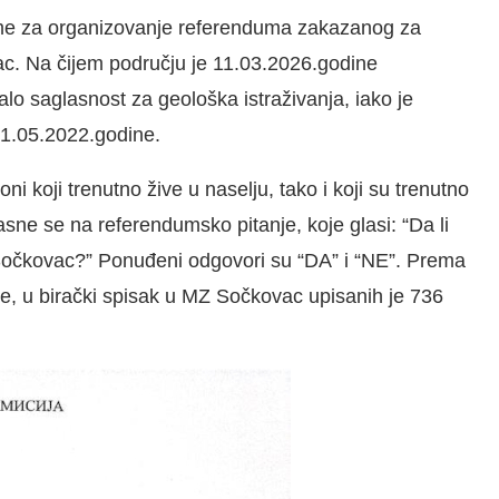
reme za organizovanje referenduma zakazanog za
c. Na čijem području je 11.03.2026.godine
lo saglasnost za geološka istraživanja, iako je
31.05.2022.godine.
i koji trenutno žive u naselju, tako i koji su trenutno
asne se na referendumsko pitanje, koje glasi: “Da li
 Sočkovac?” Ponuđeni odgovori su “DA” i “NE”. Prema
e, u birački spisak u MZ Sočkovac upisanih je 736