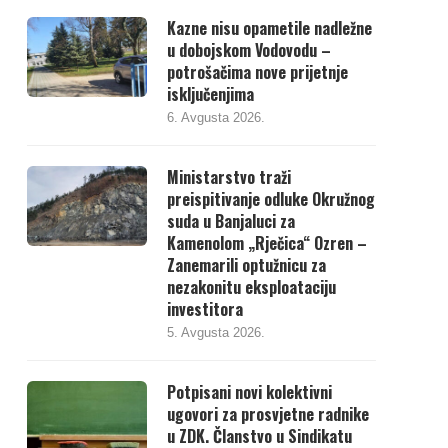
Kazne nisu opametile nadležne
u dobojskom Vodovodu –
potrošačima nove prijetnje
isključenjima
6. Avgusta 2026.
Ministarstvo traži
preispitivanje odluke Okružnog
suda u Banjaluci za
Kamenolom „Rječica“ Ozren –
Zanemarili optužnicu za
nezakonitu eksploataciju
investitora
5. Avgusta 2026.
Potpisani novi kolektivni
ugovori za prosvjetne radnike
u ZDK. Članstvo u Sindikatu