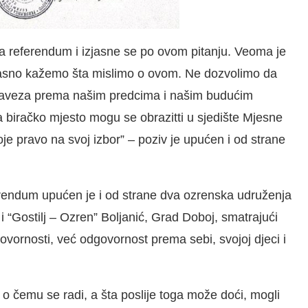
 referendum i izjasne se po ovom pitanju. Veoma je
glasno kažemo šta mislimo o ovom. Ne dozvolimo da
obaveza prema našim predcima i našim budućim
a biračko mjesto mogu se obrazitti u sjedište Mjesne
je pravo na svoj izbor” – poziv je upućen i od strane
rendum upućen je i od strane dva ozrenska udruženja
 “Gostilj – Ozren” Boljanić, Grad Doboj, smatrajući
govornosti, već odgovornost prema sebi, svojoj djeci i
a o čemu se radi, a šta poslije toga može doći, mogli