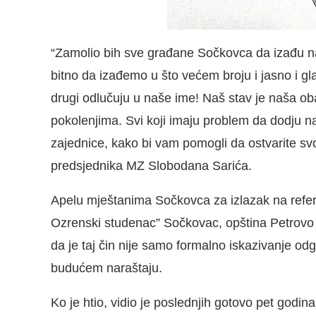
“Zamolio bih sve građane Sočkovca da izađu na
bitno da izađemo u što većem broju i jasno i 
drugi odlučuju u naše ime! Naš stav je naša 
pokolenjima. Svi koji imaju problem da dodju n
zajednice, kako bi vam pomogli da ostvarite svo
predsjednika MZ Slobodana Sarića.
Apelu mještanima Sočkovca za izlazak na refe
Ozrenski studenac” Sočkovac, opština Petrovo i
da je taj čin nije samo formalno iskazivanje od
budućem naraštaju.
Ko je htio, vidio je poslednjih gotovo pet godin