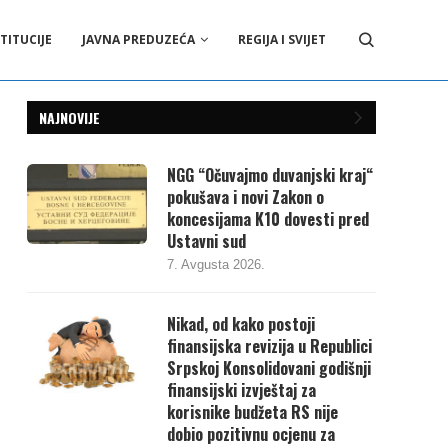
TITUCIJE
JAVNA PREDUZEĆA
REGIJA I SVIJET
NAJNOVIJE
NGG “Očuvajmo duvanjski kraj“
pokušava i novi Zakon o
koncesijama K10 dovesti pred
Ustavni sud
7. Avgusta 2026.
Nikad, od kako postoji
finansijska revizija u Republici
Srpskoj Konsolidovani godišnji
finansijski izvještaj za
korisnike budžeta RS nije
dobio pozitivnu ocjenu za