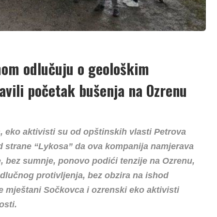
om odlučuju o geološkim
javili početak bušenja na Ozrenu
 eko aktivisti su od opštinskih vlasti Petrova
 od strane “Lykosa” da ova kompanija namjerava
e, bez sumnje, ponovo podići tenzije na Ozrenu,
dlučnog protivljenja, bez obzira na ishod
 mještani Sočkovca i ozrenski eko aktivisti
osti.