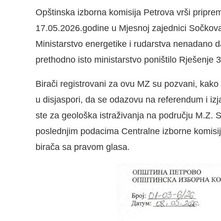
Opštinska izborna komisija Petrova vrši prip
17.05.2026.godine u Mjesnoj zajednici Sočkova
Ministarstvo energetike i rudarstva nenadano da
prethodno isto ministarstvo poništilo Rješenje 
Birači registrovani za ovu MZ su pozvani, kako on
u disjaspori, da se odazovu na referendum i izj
ste za geološka istraživanja na području M.Z.
poslednjim podacima Centralne izborne komisij
birača sa pravom glasa.