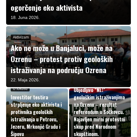
ogorčenje eko aktivista
18. Juna 2026.
Aktivizam
Ako ne može u Banjaluci, može na
Ozrenu – protest protiv geoloških
istraživanja na području Ozrena
22. Maja 2026.
Aktivizam
Ubjedljivo “NE!”
U fokusu
Investitor testira
geološkim istraživanjima
strpljenje eko aktivista i
na Ozrenu – rezultat
protivnika geoloških
referendum u Sočkovcu.
istraživanja u Petrovu,
Najavljen mirni protestni
Jezeru, Mrkonjić Gradu i
skup pred Narodnom
Šipovu
skupštinom.