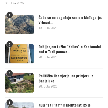
30. Jula 2026.
2
Čuda se ne događaju samo u Međugorju:
Vrhovni...
13. Jula 2026.
3
Odbijanjem tužbe “Kallos”-a Kantonalni
sud u Tuzli ponovo...
28. Jula 2026.
4
Političko licemjerje, na primjeru iz
Banjaluke
28. Jula 2026.
5
NGG “Za Plan”: Inspektorat RS je