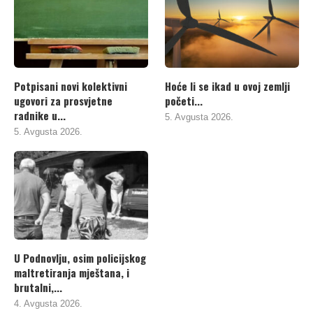
Potpisani novi kolektivni
Hoće li se ikad u ovoj zemlji
ugovori za prosvjetne
početi...
radnike u...
5. Avgusta 2026.
5. Avgusta 2026.
U Podnovlju, osim policijskog
maltretiranja mještana, i
brutalni,...
4. Avgusta 2026.