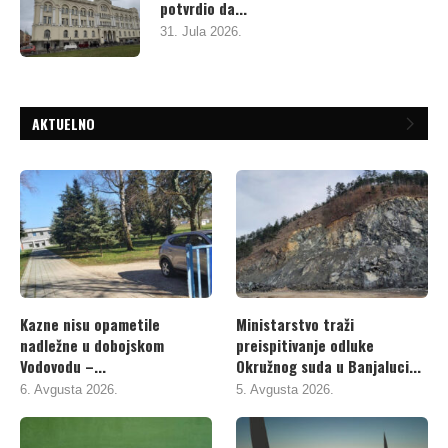
potvrdio da...
31. Jula 2026.
AKTUELNO
Kazne nisu opametile
Ministarstvo traži
nadležne u dobojskom
preispitivanje odluke
Vodovodu –...
Okružnog suda u Banjaluci...
6. Avgusta 2026.
5. Avgusta 2026.