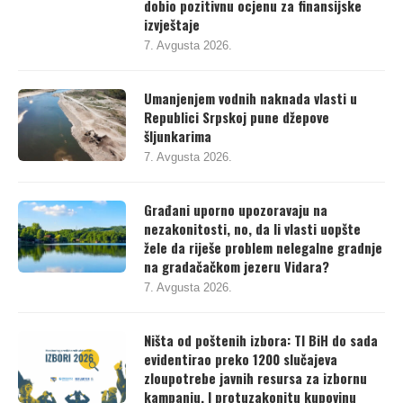
izvještaje
7. Avgusta 2026.
Umanjenjem vodnih naknada vlasti u
Republici Srpskoj pune džepove
šljunkarima
7. Avgusta 2026.
Građani uporno upozoravaju na
nezakonitosti, no, da li vlasti uopšte
žele da riješe problem nelegalne gradnje
na gradačačkom jezeru Vidara?
7. Avgusta 2026.
Ništa od poštenih izbora: TI BiH do sada
evidentirao preko 1200 slučajeva
zloupotrebe javnih resursa za izbornu
kampanju. I protuzakonitu kupovinu