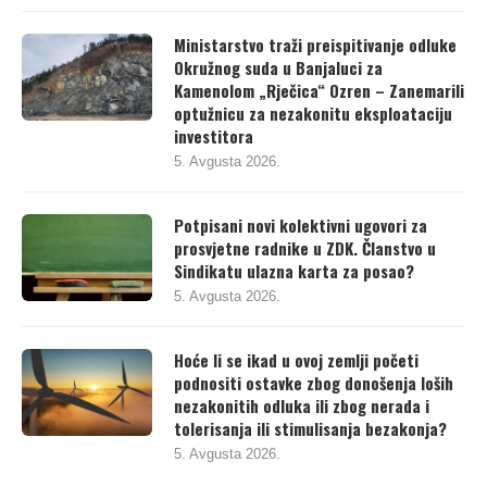
Ministarstvo traži preispitivanje odluke
Okružnog suda u Banjaluci za
Kamenolom „Rječica“ Ozren – Zanemarili
optužnicu za nezakonitu eksploataciju
investitora
5. Avgusta 2026.
Potpisani novi kolektivni ugovori za
prosvjetne radnike u ZDK. Članstvo u
Sindikatu ulazna karta za posao?
5. Avgusta 2026.
Hoće li se ikad u ovoj zemlji početi
podnositi ostavke zbog donošenja loših
nezakonitih odluka ili zbog nerada i
tolerisanja ili stimulisanja bezakonja?
5. Avgusta 2026.