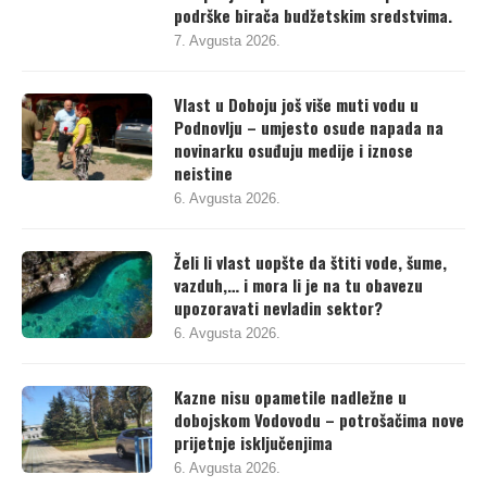
podrške birača budžetskim sredstvima.
7. Avgusta 2026.
Vlast u Doboju još više muti vodu u
Podnovlju – umjesto osude napada na
novinarku osuđuju medije i iznose
neistine
6. Avgusta 2026.
Želi li vlast uopšte da štiti vode, šume,
vazduh,… i mora li je na tu obavezu
upozoravati nevladin sektor?
6. Avgusta 2026.
Kazne nisu opametile nadležne u
dobojskom Vodovodu – potrošačima nove
prijetnje isključenjima
6. Avgusta 2026.