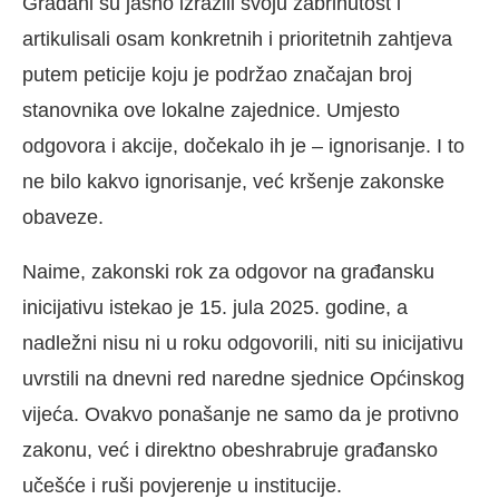
Građani su jasno izrazili svoju zabrinutost i
artikulisali osam konkretnih i prioritetnih zahtjeva
putem peticije koju je podržao značajan broj
stanovnika ove lokalne zajednice. Umjesto
odgovora i akcije, dočekalo ih je – ignorisanje. I to
ne bilo kakvo ignorisanje, već kršenje zakonske
obaveze.
Naime, zakonski rok za odgovor na građansku
inicijativu istekao je 15. jula 2025. godine, a
nadležni nisu ni u roku odgovorili, niti su inicijativu
uvrstili na dnevni red naredne sjednice Općinskog
vijeća. Ovakvo ponašanje ne samo da je protivno
zakonu, već i direktno obeshrabruje građansko
učešće i ruši povjerenje u institucije.