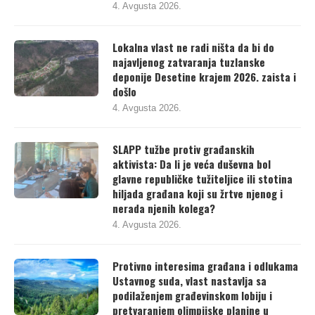
4. Avgusta 2026.
Lokalna vlast ne radi ništa da bi do
najavljenog zatvaranja tuzlanske
deponije Desetine krajem 2026. zaista i
došlo
4. Avgusta 2026.
SLAPP tužbe protiv građanskih
aktivista: Da li je veća duševna bol
glavne republičke tužiteljice ili stotina
hiljada građana koji su žrtve njenog i
nerada njenih kolega?
4. Avgusta 2026.
Protivno interesima građana i odlukama
Ustavnog suda, vlast nastavlja sa
podilaženjem građevinskom lobiju i
pretvaranjem olimpijske planine u