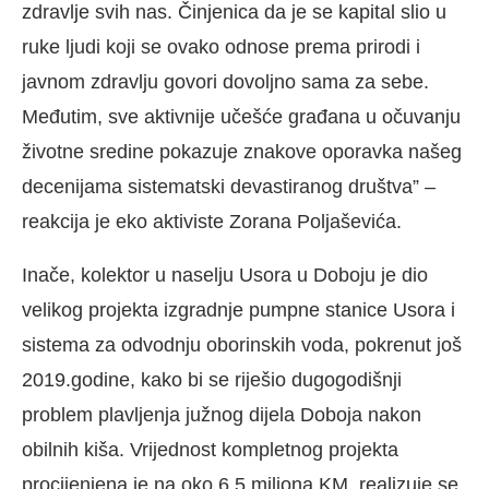
zdravlje svih nas. Činjenica da je se kapital slio u
ruke ljudi koji se ovako odnose prema prirodi i
javnom zdravlju govori dovoljno sama za sebe.
Međutim, sve aktivnije učešće građana u očuvanju
životne sredine pokazuje znakove oporavka našeg
decenijama sistematski devastiranog društva” –
reakcija je eko aktiviste Zorana Poljaševića.
Inače, kolektor u naselju Usora u Doboju je dio
velikog projekta izgradnje pumpne stanice Usora i
sistema za odvodnju oborinskih voda, pokrenut još
2019.godine, kako bi se riješio dugogodišnji
problem plavljenja južnog dijela Doboja nakon
obilnih kiša. Vrijednost kompletnog projekta
procijenjena je na oko 6,5 miliona KM, realizuje se