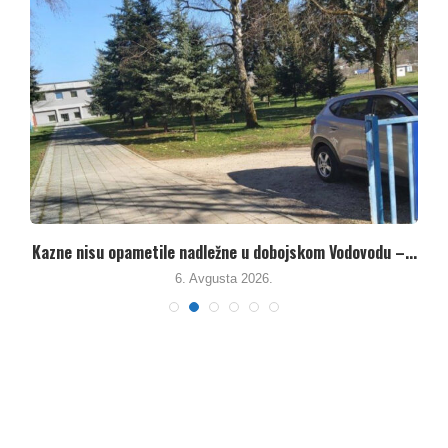
Kazne nisu opametile nadležne u dobojskom Vodovodu –...
M
6. Avgusta 2026.