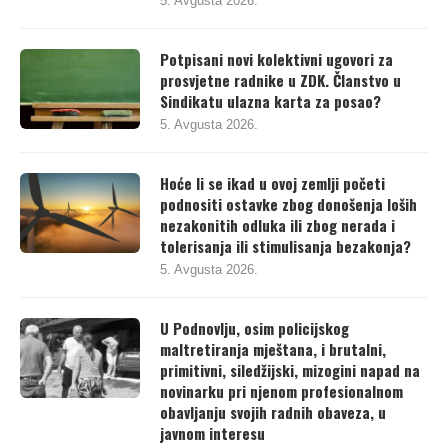
5. Avgusta 2026.
Potpisani novi kolektivni ugovori za
prosvjetne radnike u ZDK. Članstvo u
Sindikatu ulazna karta za posao?
5. Avgusta 2026.
Hoće li se ikad u ovoj zemlji početi
podnositi ostavke zbog donošenja loših
nezakonitih odluka ili zbog nerada i
tolerisanja ili stimulisanja bezakonja?
5. Avgusta 2026.
U Podnovlju, osim policijskog
maltretiranja mještana, i brutalni,
primitivni, siledžijski, mizogini napad na
novinarku pri njenom profesionalnom
obavljanju svojih radnih obaveza, u
javnom interesu