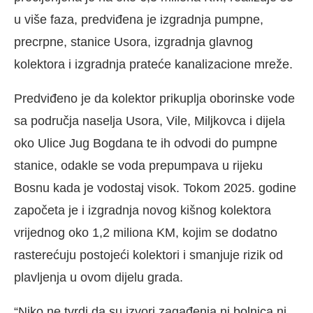
u više faza, predviđena je izgradnja pumpne,
precrpne, stanice Usora, izgradnja glavnog
kolektora i izgradnja prateće kanalizacione mreže.
Predviđeno je da kolektor prikuplja oborinske vode
sa područja naselja Usora, Vile, Miljkovca i dijela
oko Ulice Jug Bogdana te ih odvodi do pumpne
stanice, odakle se voda prepumpava u rijeku
Bosnu kada je vodostaj visok. Tokom 2025. godine
započeta je i izgradnja novog kišnog kolektora
vrijednog oko 1,2 miliona KM, kojim se dodatno
rasterećuju postojeći kolektori i smanjuje rizik od
plavljenja u ovom dijelu grada.
“Niko ne tvrdi da su izvori zagađenja ni bolnica ni