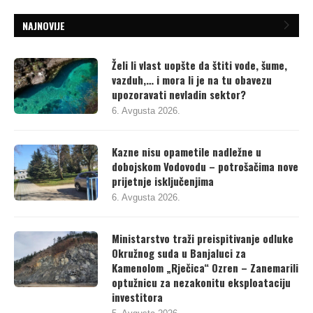
NAJNOVIJE
Želi li vlast uopšte da štiti vode, šume,
vazduh,… i mora li je na tu obavezu
upozoravati nevladin sektor?
6. Avgusta 2026.
Kazne nisu opametile nadležne u
dobojskom Vodovodu – potrošačima nove
prijetnje isključenjima
6. Avgusta 2026.
Ministarstvo traži preispitivanje odluke
Okružnog suda u Banjaluci za
Kamenolom „Rječica“ Ozren – Zanemarili
optužnicu za nezakonitu eksploataciju
investitora