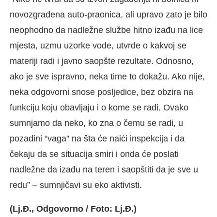
novozgrađena auto-praonica, ali upravo zato je bilo
neophodno da nadležne službe hitno izađu na lice
mjesta, uzmu uzorke vode, utvrde o kakvoj se
materiji radi i javno saopšte rezultate. Odnosno,
ako je sve ispravno, neka time to dokažu. Ako nije,
neka odgovorni snose posljedice, bez obzira na
funkciju koju obavljaju i o kome se radi. Ovako
sumnjamo da neko, ko zna o čemu se radi, u
pozadini “vaga” na šta će naići inspekcija i da
čekaju da se situacija smiri i onda će poslati
nadležne da izađu na teren i saopštiti da je sve u
redu” – sumnjičavi su eko aktivisti.
(Lj.Đ., Odgovorno / Foto: Lj.Đ.)