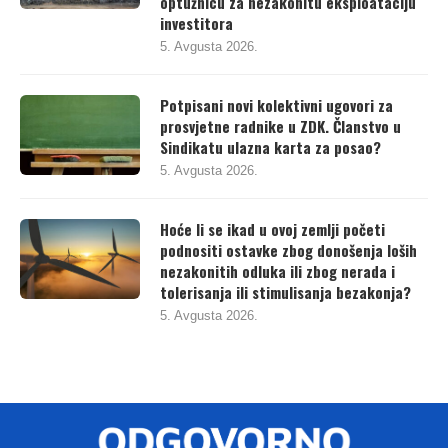
investitora
5. Avgusta 2026.
Potpisani novi kolektivni ugovori za
prosvjetne radnike u ZDK. Članstvo u
Sindikatu ulazna karta za posao?
5. Avgusta 2026.
Hoće li se ikad u ovoj zemlji početi
podnositi ostavke zbog donošenja loših
nezakonitih odluka ili zbog nerada i
tolerisanja ili stimulisanja bezakonja?
5. Avgusta 2026.