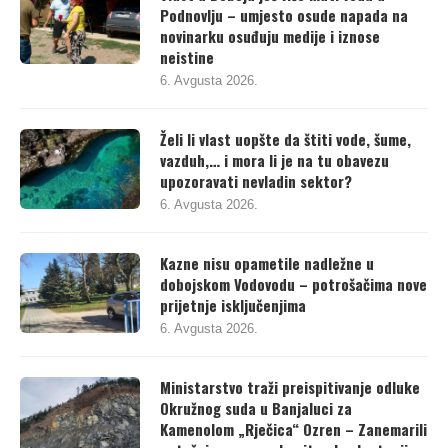
novinarku osuđuju medije i iznose
neistine
6. Avgusta 2026.
Želi li vlast uopšte da štiti vode, šume,
vazduh,… i mora li je na tu obavezu
upozoravati nevladin sektor?
6. Avgusta 2026.
Kazne nisu opametile nadležne u
dobojskom Vodovodu – potrošačima nove
prijetnje isključenjima
6. Avgusta 2026.
Ministarstvo traži preispitivanje odluke
Okružnog suda u Banjaluci za
Kamenolom „Rječica“ Ozren – Zanemarili
optužnicu za nezakonitu eksploataciju