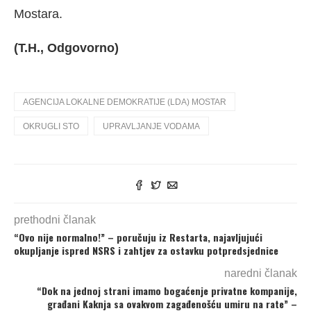
Mostara.
(T.H., Odgovorno)
AGENCIJA LOKALNE DEMOKRATIJE (LDA) MOSTAR
OKRUGLI STO
UPRAVLJANJE VODAMA
prethodni članak
“Ovo nije normalno!” – poručuju iz Restarta, najavljujući
okupljanje ispred NSRS i zahtjev za ostavku potpredsjednice
naredni članak
“Dok na jednoj strani imamo bogaćenje privatne kompanije,
građani Kaknja sa ovakvom zagađenošću umiru na rate” –