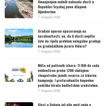
Republici Srpskoj pune džepove
šljunkarima
7. Avgusta 2026.
Građani uporno upozoravaju na
nezakonitosti, no, da li vlasti uopšte
žele da riješe problem nelegalne gradnje
na gradačačkom jezeru Vidara?
7. Avgusta 2026.
Ništa od poštenih izbora: TI BiH do sada
evidentirao preko 1200 slučajeva
zloupotrebe javnih resursa za izbornu
kampanju. I protuzakonitu kupovinu
podrške birača budžetskim sredstvima.
7. Avgusta 2026.
Vlast u Doboju još više muti vodu u
Podnovlju – umjesto osude napada na