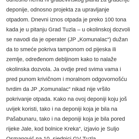
deponije, odnosno projekta za upravljanje
otpadom. Dnevni iznos otpada je preko 100 tona
kada je u pitanju Grad Tuzla – u okolinskoj dozvoli
se navodi da je operater (JP „Komunalac“) dužan
da to smeće pokriva tamponom od pijeska ili
zemlje, određenom debljinom kako to nalaže
okolinska dozvola. Ja ovdje pred svima vama i
pred punom krivičnom i moralnom odgovornošću
tvrdim da JP „Komunalac“ nikad nije vršilo
pokrivanje otpada. Kako na ovoj deponiji koju još
uvijek koristi, tako i na deponiji koja je bila na
Pašabunaru, tako i na deponiji koja je bila pored
rijeke Jale, kod bolnice Kreka“, izjavio je Suljo
Osmanović na 10. sjednici GV Tuzla.