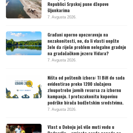
Republici Srpskoj pune džepove
šljunkarima
7. Avgusta 2026.
Građani uporno upozoravaju na
nezakonitosti, no, da li vlasti uopšte
žele da riješe problem nelegalne gradnje
na gradačačkom jezeru Vidara?
7. Avgusta 2026.
Ništa od poštenih izbora: TI BiH do sada
evidentirao preko 1200 slučajeva
zloupotrebe javnih resursa za izbornu
kampanju. I protuzakonitu kupovinu
podrške birača budžetskim sredstvima.
7. Avgusta 2026.
Vlast u Doboju još više muti vodu u