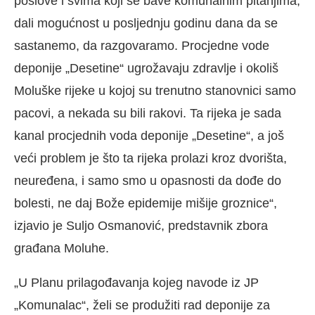
poslove i svima koji se bave komunalnim pitanjima,
dali mogućnost u posljednju godinu dana da se
sastanemo, da razgovaramo. Procjedne vode
deponije „Desetine“ ugrožavaju zdravlje i okoliš
Moluške rijeke u kojoj su trenutno stanovnici samo
pacovi, a nekada su bili rakovi. Ta rijeka je sada
kanal procjednih voda deponije „Desetine“, a još
veći problem je što ta rijeka prolazi kroz dvorišta,
neuređena, i samo smo u opasnosti da dođe do
bolesti, ne daj Bože epidemije mišije groznice“,
izjavio je Suljo Osmanović, predstavnik zbora
građana Moluhe.
„U Planu prilagođavanja kojeg navode iz JP
„Komunalac“, želi se produžiti rad deponije za