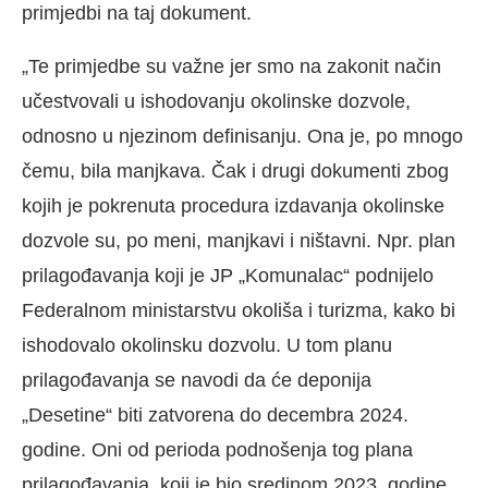
primjedbi na taj dokument.
„Te primjedbe su važne jer smo na zakonit način
učestvovali u ishodovanju okolinske dozvole,
odnosno u njezinom definisanju. Ona je, po mnogo
čemu, bila manjkava. Čak i drugi dokumenti zbog
kojih je pokrenuta procedura izdavanja okolinske
dozvole su, po meni, manjkavi i ništavni. Npr. plan
prilagođavanja koji je JP „Komunalac“ podnijelo
Federalnom ministarstvu okoliša i turizma, kako bi
ishodovalo okolinsku dozvolu. U tom planu
prilagođavanja se navodi da će deponija
„Desetine“ biti zatvorena do decembra 2024.
godine. Oni od perioda podnošenja tog plana
prilagođavanja, koji je bio sredinom 2023. godine,