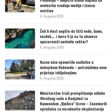
Podnovlju – umjesto osude napada na
novinarku osuđuju medije i iznose
neistine
6. Avgusta 2026.
Želi li vlast uopšte da štiti vode, šume,
vazduh,… i mora li je na tu obavezu
upozoravati nevladin sektor?
6. Avgusta 2026.
Kazne nisu opametile nadležne u
dobojskom Vodovodu – potrošačima nove
prijetnje isključenjima
6. Avgusta 2026.
Ministarstvo traži preispitivanje odluke
Okružnog suda u Banjaluci za
Kamenolom „Rječica“ Ozren – Zanemarili
optužnicu za nezakonitu eksploataciju