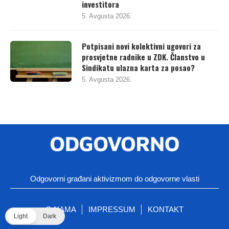
investitora
5. Avgusta 2026.
Potpisani novi kolektivni ugovori za
prosvjetne radnike u ZDK. Članstvo u
Sindikatu ulazna karta za posao?
5. Avgusta 2026.
Odgovorni građani aktivizmom do odgovorne vlasti
O NAMA
IMPRESSUM
KONTAKT
Light
Dark