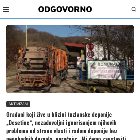
AKTIVIZAM
Građani koji žive u blizini tuzlanske deponije
„Desetine“, nezadovoljni ignorisanjem njihovih
problema od strane vlasti i radom deponije bez
neophodnih dozvola, poručuju: „Mi ćemo zaustaviti