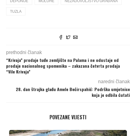
DEPONIJE
MOLUHE
NEZADOVOLJSTVO GRAĐANA
TUZLA
prethodni članak
“Krivaja” prodaje tuđe zemljište na Palama i ne odustaje od
prodaje nacionalnog spomenika – zakazana četvrta prodaja
“Vile Krivaja”
naredni članak
28. dan štrajka glađu Amele Bećirspahić: Podrška umjetnice
koja je odbila ćutati
POVEZANE VIJESTI