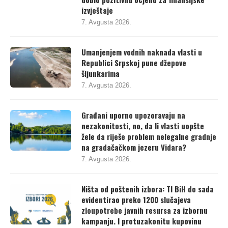
izvještaj za korisnike budžeta RS nije
dobio pozitivnu ocjenu za finansijske
izvještaje
7. Avgusta 2026.
Umanjenjem vodnih naknada vlasti u
Republici Srpskoj pune džepove
šljunkarima
7. Avgusta 2026.
Građani uporno upozoravaju na
nezakonitosti, no, da li vlasti uopšte
žele da riješe problem nelegalne gradnje
na gradačačkom jezeru Vidara?
7. Avgusta 2026.
Ništa od poštenih izbora: TI BiH do sada
evidentirao preko 1200 slučajeva
zloupotrebe javnih resursa za izbornu