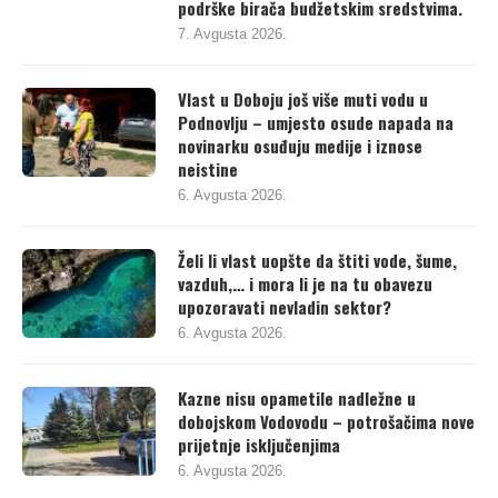
kampanju. I protuzakonitu kupovinu
podrške birača budžetskim sredstvima.
7. Avgusta 2026.
Vlast u Doboju još više muti vodu u
Podnovlju – umjesto osude napada na
novinarku osuđuju medije i iznose
neistine
6. Avgusta 2026.
Želi li vlast uopšte da štiti vode, šume,
vazduh,… i mora li je na tu obavezu
upozoravati nevladin sektor?
6. Avgusta 2026.
Kazne nisu opametile nadležne u
dobojskom Vodovodu – potrošačima nove
prijetnje isključenjima
6. Avgusta 2026.