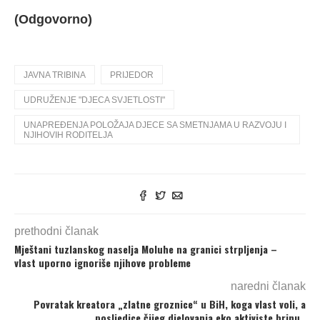
(Odgovorno)
JAVNA TRIBINA
PRIJEDOR
UDRUŽENJE "DJECA SVJETLOSTI"
UNAPREĐENJA POLOŽAJA DJECE SA SMETNJAMA U RAZVOJU I
NJIHOVIH RODITELJA
prethodni članak
Mještani tuzlanskog naselja Moluhe na granici strpljenja –
vlast uporno ignoriše njihove probleme
naredni članak
Povratak kreatora „zlatne groznice“ u BiH, koga vlast voli, a
posljedice čijeg djelovanja eko aktiviste brinu