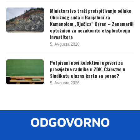
Ministarstvo traži preispitivanje odluke
Okružnog suda u Banjaluci za
Kamenolom „Rječica“ Ozren – Zanemarili
optužnicu za nezakonitu eksploataciju
investitora
5. Avgusta 2026.
Potpisani novi kolektivni ugovori za
prosvjetne radnike u ZDK. Članstvo u
Sindikatu ulazna karta za posao?
5. Avgusta 2026.