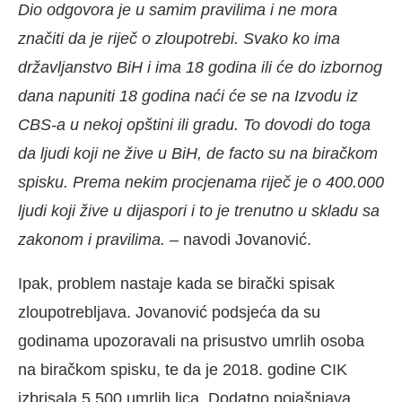
Dio odgovora je u samim pravilima i ne mora
značiti da je riječ o zloupotrebi. Svako ko ima
državljanstvo BiH i ima 18 godina ili će do izbornog
dana napuniti 18 godina naći će se na Izvodu iz
CBS-a u nekoj opštini ili gradu. To dovodi do toga
da ljudi koji ne žive u BiH, de facto su na biračkom
spisku. Prema nekim procjenama riječ je o 400.000
ljudi koji žive u dijaspori i to je trenutno u skladu sa
zakonom i pravilima.
– navodi Jovanović.
Ipak, problem nastaje kada se birački spisak
zloupotrebljava. Jovanović podsjeća da su
godinama upozoravali na prisustvo umrlih osoba
na biračkom spisku, te da je 2018. godine CIK
izbrisala 5.500 umrlih lica. Dodatno pojašnjava,