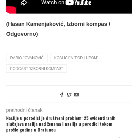
(Hasan Kamenjaković, Izborni kompas /
Odgovorno)
DARIO JOVANOVIĆ
KOALICIJA "POD LUPOM"
PODCAST "IZBORNI KOMPAS"
prethodni članak
Nasilje u porodici je društveni problem: 25 evidentiranih
slučajeva nasilja nad ženama i nasilja u porodici tokom
prošle godine u Bratuncu