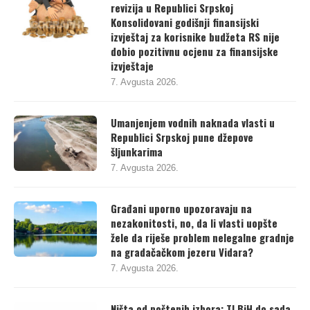
revizija u Republici Srpskoj
Konsolidovani godišnji finansijski
izvještaj za korisnike budžeta RS nije
dobio pozitivnu ocjenu za finansijske
izvještaje
7. Avgusta 2026.
Umanjenjem vodnih naknada vlasti u
Republici Srpskoj pune džepove
šljunkarima
7. Avgusta 2026.
Građani uporno upozoravaju na
nezakonitosti, no, da li vlasti uopšte
žele da riješe problem nelegalne gradnje
na gradačačkom jezeru Vidara?
7. Avgusta 2026.
Ništa od poštenih izbora: TI BiH do sada