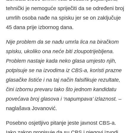
tehnički je nemoguće spriječiti da se određeni broj
umrlih osoba nađe na spisku jer se on zaključuje
45 dana prije izbornog dana.
Nije problem da se nađu umrla lica na biračkom
spisku, ukoliko ona neće biti zloupotrijebljena.
Problem nastaje kada neko glasa umjesto njih,
potpisuje se na izvodima iz CBS-a, koristi prazne
glasačke listiće i na taj način falsifikuje rezultate,
čini izbornu prevaru tako što jednom kandidatu
povećava broj glasova i ‘napumpava’ izlaznost.
–
naglašava Jovanović.
Posebno osjetljivo pitanje jeste javnost CBS-a.
Iako zakon propisuje da su CBS i njegovi izvodi