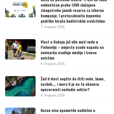
evidentirao preko 1200 slučajeva
zloupotrebe javnih resursa za izbornu
kampanju. I protuzakonitu kupovinu
podrške birača budžetskim sredstvima.
7. Avgusta 2026.
Vlast u Doboju još više muti vodu u
Podnovlju – umjesto osude napada na
novinarku osuđuju medije i iznose
neistine
6. Avgusta 2026.
Želi li vlast uopšte da štiti vode, šume,
vazduh,… i mora li je na tu obavezu
upozoravati nevladin sektor?
6. Avgusta 2026.
Kazne nisu opametile nadležne u