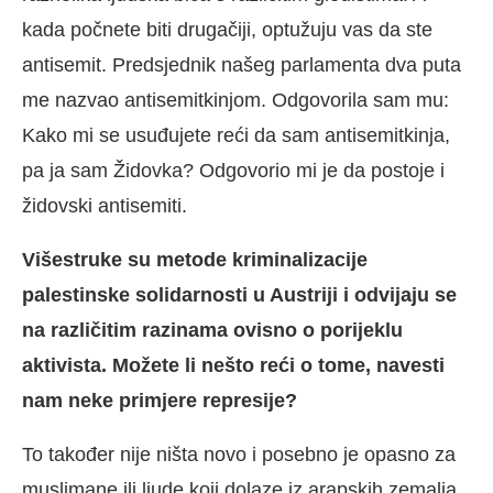
kada počnete biti drugačiji, optužuju vas da ste
antisemit. Predsjednik našeg parlamenta dva puta
me nazvao antisemitkinjom. Odgovorila sam mu:
Kako mi se usuđujete reći da sam antisemitkinja,
pa ja sam Židovka? Odgovorio mi je da postoje i
židovski antisemiti.
Višestruke su metode kriminalizacije
palestinske solidarnosti u Austriji i odvijaju se
na različitim razinama ovisno o porijeklu
aktivista. Možete li nešto reći o tome, navesti
nam neke primjere represije?
To također nije ništa novo i posebno je opasno za
muslimane ili ljude koji dolaze iz arapskih zemalja