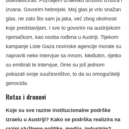
diskvalificirati. Poznajem izraelsko društvo iznutra i
izvana. Govorim hebrejski. Moj glas je vrlo snažan
glas, ne zato što sam ja jaka, već zbog okolnosti
koje predstavljam. I sve to govorim na austrijskom
njemačkom, kao osoba rođena u Austriji. Tijekom
kampanje Liste Gaza novinske agencije morale su
napraviti neke intervjue sa mnom. Međutim, rijetko
su emitirali te intervjue, čime su još jednom
pokazali svoje suučesništvo, to da su omogućitelji
genocida.
Rotax i dronovi
Koje su sve razine institucionalne podrške
Izraelu u Austriji? Kako se podrška realizira na
razini službene politike, medija, industrije?