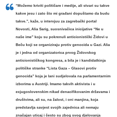
“Možemo kriviti političare i medije, ali stvari su takve
kakve jesu i zato što mi građani dopuštamo da budu
takve.”, kaže, u intervjuu za zagrebački portal
Novosti, Alia Sarig, suosnivačica inicijative “Ne u
naše ime” koju su pokrenuli anticionistički Židovi u
Beču koji se organiziraju protiv genocida u Gazi. Alia
je i jedna od organizatorica prvog Židovskog
anticionističkog kongresa, a bila je i kandidatkinja
političke stranke “Lista Gaza – Glasovi protiv
genocida” koja je lani sudjelovala na parlamentarnim
izborima u Austriji. Imamo takvih aktivista i u
exjugoslovenskim nikad denacifikovanim državama i
društvima, ali su, na žalost, i oni manjina, koja
predstavlja savjest svojih zajednica ali nemaju
značajan uticaj i često su zbog svog djelovanja