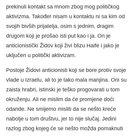
prekinuli kontakt sa mnom zbog mog političkog
aktivizma. Također nisam u kontaktu ni sa kim od
svojih bivših prijatelja, osim s jednim, dragim
drugom koji je prošao isti put kao i ja. On je
anticionistički Židov koji živi blizu Haife i jako je
uključen u politički aktivizam.
Postoje Židovi anticionisti koji se bore protiv svoje
vlade u Izraelu, ali to je tako mala manjina. Oni su
zaista hrabri, istinski je teško progovarati u tom
okruženju. Ali ne mislim da će promjene doći
odande. Ne smijemo misliti da se nešto kreće
nabolje u tom društvu, jer to nije slučaj. Jedini
razlog zbog kojeg će se nešto možda pomaknuti