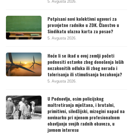
5. Avgusta 2026.
Potpisani novi kolektivni ugovori za
prosvjetne radnike u ZDK. Članstvo u
Sindikatu ulazna karta za posao?
5. Avgusta 2026.
Hoće li se ikad u ovoj zemlji početi
podnositi ostavke zbog donošenja loših
nezakonitih odluka ili zbog nerada i
tolerisanja ili stimulisanja bezakonja?
5. Avgusta 2026.
U Podnovlju, osim policijskog
maltretiranja mještana, i brutalni,
primitivni, siledžijski, mizogini napad na
novinarku pri njenom profesionalnom
obavljanju svojih radnih obaveza, u
javnom interesu