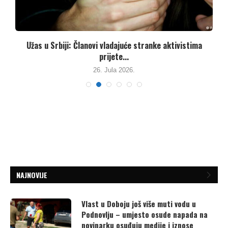
Užas u Srbiji: Članovi vladajuće stranke aktivistima
prijete...
26. Jula 2026.
NAJNOVIJE
Vlast u Doboju još više muti vodu u
Podnovlju – umjesto osude napada na
novinarku osuđuju medije i iznose