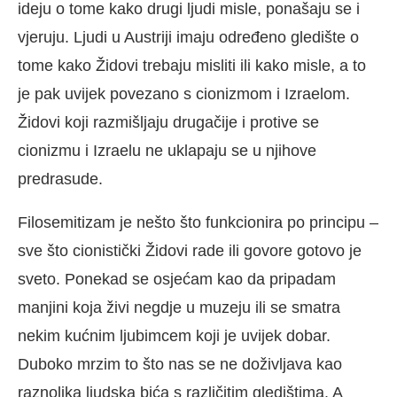
ideju o tome kako drugi ljudi misle, ponašaju se i
vjeruju. Ljudi u Austriji imaju određeno gledište o
tome kako Židovi trebaju misliti ili kako misle, a to
je pak uvijek povezano s cionizmom i Izraelom.
Židovi koji razmišljaju drugačije i protive se
cionizmu i Izraelu ne uklapaju se u njihove
predrasude.
Filosemitizam je nešto što funkcionira po principu –
sve što cionistički Židovi rade ili govore gotovo je
sveto. Ponekad se osjećam kao da pripadam
manjini koja živi negdje u muzeju ili se smatra
nekim kućnim ljubimcem koji je uvijek dobar.
Duboko mrzim to što nas se ne doživljava kao
raznolika ljudska bića s različitim gledištima. A