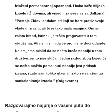
izloženi permanentnoj opasnosti. I kako kaže Alije (o
Izraelu i Židovima, ali vrijedi i za sve nas sa Balkana):
“Postoje Židovi anticionisti koji se bore protiv svoje
vlade u Izraelu, ali to je tako mala manjina. Oni su
zaista hrabri, istinski je teško progovarati u tom
okruženju. Ali ne mislim da će promjene doći odande.
Ne smijemo misliti da se nešto kreće nabolje u tom
društvu, jer to nije slučaj. Jedini razlog zbog kojeg će
se nešto možda pomaknuti nabolje jest pritisak
izvana, i zato sam toliko glasna i zato se zalažem za
sankcioniranje Izraela.” (Odgovorno)
Razgovarajmo najprije o vašem putu do