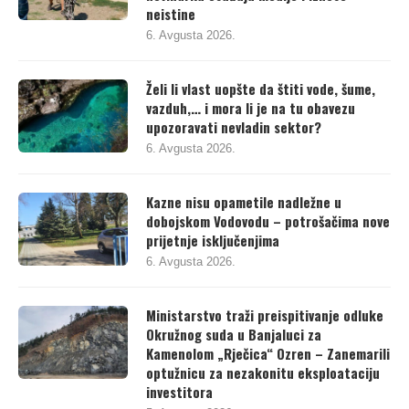
neistine
6. Avgusta 2026.
Želi li vlast uopšte da štiti vode, šume,
vazduh,… i mora li je na tu obavezu
upozoravati nevladin sektor?
6. Avgusta 2026.
Kazne nisu opametile nadležne u
dobojskom Vodovodu – potrošačima nove
prijetnje isključenjima
6. Avgusta 2026.
Ministarstvo traži preispitivanje odluke
Okružnog suda u Banjaluci za
Kamenolom „Rječica“ Ozren – Zanemarili
optužnicu za nezakonitu eksploataciju
investitora