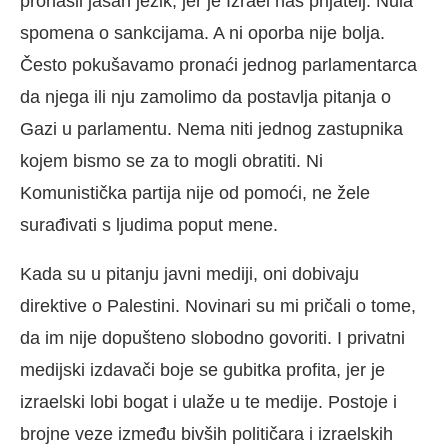
pronašli jasan jezik, jer je Izrael naš prijatelj. Nula
spomena o sankcijama. A ni oporba nije bolja.
Često pokušavamo pronaći jednog parlamentarca
da njega ili nju zamolimo da postavlja pitanja o
Gazi u parlamentu. Nema niti jednog zastupnika
kojem bismo se za to mogli obratiti. Ni
Komunistička partija nije od pomoći, ne žele
surađivati ​​s ljudima poput mene.
Kada su u pitanju javni mediji, oni dobivaju
direktive o Palestini. Novinari su mi pričali o tome,
da im nije dopušteno slobodno govoriti. I privatni
medijski izdavači boje se gubitka profita, jer je
izraelski lobi bogat i ulaže u te medije. Postoje i
brojne veze između bivših političara i izraelskih