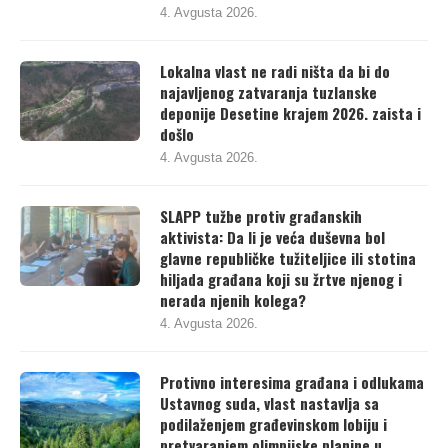
4. Avgusta 2026.
Lokalna vlast ne radi ništa da bi do
najavljenog zatvaranja tuzlanske
deponije Desetine krajem 2026. zaista i
došlo
4. Avgusta 2026.
SLAPP tužbe protiv građanskih
aktivista: Da li je veća duševna bol
glavne republičke tužiteljice ili stotina
hiljada građana koji su žrtve njenog i
nerada njenih kolega?
4. Avgusta 2026.
Protivno interesima građana i odlukama
Ustavnog suda, vlast nastavlja sa
podilaženjem građevinskom lobiju i
pretvaranjem olimpijske planine u