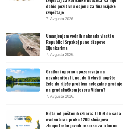
Konsolidovani godišnji finansijski
izvještaj za korisnike budžeta RS nije
dobio pozitivnu ocjenu za finansijske
izvještaje
7. Avgusta 2026.
Umanjenjem vodnih naknada vlasti u
Republici Srpskoj pune džepove
šljunkarima
7. Avgusta 2026.
Građani uporno upozoravaju na
nezakonitosti, no, da li vlasti uopšte
žele da riješe problem nelegalne gradnje
na gradačačkom jezeru Vidara?
7. Avgusta 2026.
Ništa od poštenih izbora: TI BiH do sada
evidentirao preko 1200 slučajeva