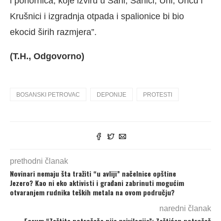
i ponornica, koje izviru u Sani, Sanici, Uni, Uncu i
Krušnici i izgradnja otpada i spalionice bi bio
ekocid širih razmjera”.
(T.H., Odgovorno)
BOSANSKI PETROVAC
DEPONIJE
PROTESTI
prethodni članak
Novinari nemaju šta tražiti “u avliji” načelnice opštine
Jezero? Kao ni eko aktivisti i građani zabrinuti mogućim
otvaranjem rudnika teških metala na ovom području?
naredni članak
Forum “Zaštita potrošača nije privilegija”: Zaštićen potrošač