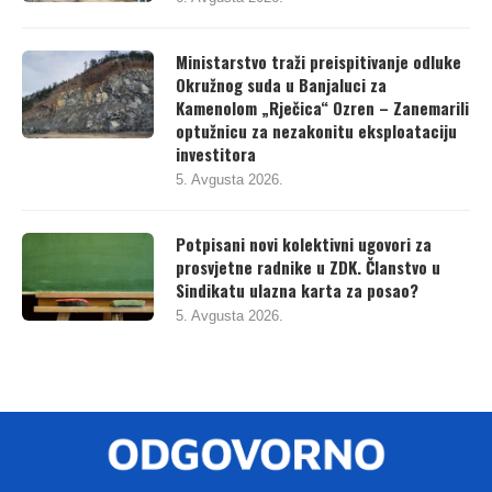
6. Avgusta 2026.
Ministarstvo traži preispitivanje odluke
Okružnog suda u Banjaluci za
Kamenolom „Rječica“ Ozren – Zanemarili
optužnicu za nezakonitu eksploataciju
investitora
5. Avgusta 2026.
Potpisani novi kolektivni ugovori za
prosvjetne radnike u ZDK. Članstvo u
Sindikatu ulazna karta za posao?
5. Avgusta 2026.