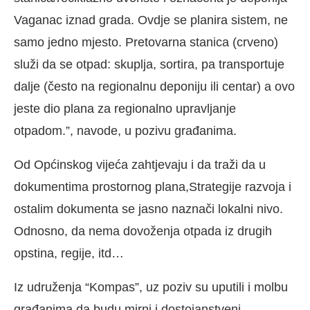
Vaganac iznad grada. Ovdje se planira sistem, ne
samo jedno mjesto. Pretovarna stanica (crveno)
služi da se otpad: skuplja, sortira, pa transportuje
dalje (često na regionalnu deponiju ili centar) a ovo
jeste dio plana za regionalno upravljanje
otpadom.”, navode, u pozivu građanima.
Od Općinskog vijeća zahtjevaju i da traži da u
dokumentima prostornog plana,Strategije razvoja i
ostalim dokumenta se jasno naznači lokalni nivo.
Odnosno, da nema dovoženja otpada iz drugih
opstina, regije, itd…
Iz udruženja “Kompas”, uz poziv su uputili i molbu
građanima da budu mirni i dostojanstveni.