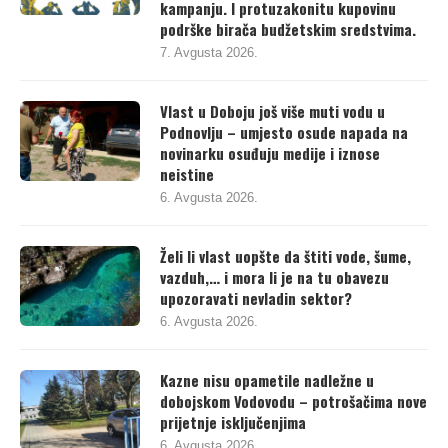
zloupotrebe javnih resursa za izbornu
kampanju. I protuzakonitu kupovinu
podrške birača budžetskim sredstvima.
7. Avgusta 2026.
Vlast u Doboju još više muti vodu u
Podnovlju – umjesto osude napada na
novinarku osuđuju medije i iznose
neistine
6. Avgusta 2026.
Želi li vlast uopšte da štiti vode, šume,
vazduh,… i mora li je na tu obavezu
upozoravati nevladin sektor?
6. Avgusta 2026.
Kazne nisu opametile nadležne u
dobojskom Vodovodu – potrošačima nove
prijetnje isključenjima