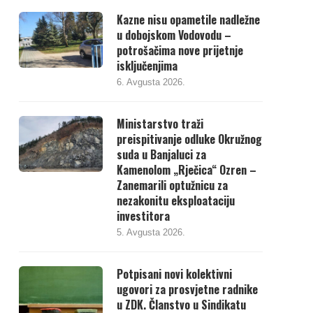
Kazne nisu opametile nadležne
u dobojskom Vodovodu –
potrošačima nove prijetnje
isključenjima
6. Avgusta 2026.
Ministarstvo traži
preispitivanje odluke Okružnog
suda u Banjaluci za
Kamenolom „Rječica“ Ozren –
Zanemarili optužnicu za
nezakonitu eksploataciju
investitora
5. Avgusta 2026.
Potpisani novi kolektivni
ugovori za prosvjetne radnike
u ZDK. Članstvo u Sindikatu