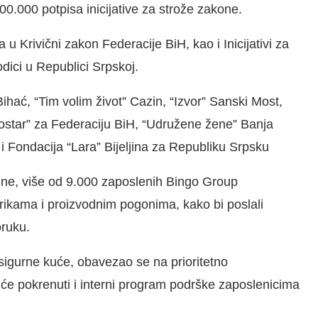
0.000 potpisa inicijative za strože zakone.
a u Krivični zakon Federacije BiH, kao i Inicijativi za
dici u Republici Srpskoj.
ihać, “Tim volim život” Cazin, “Izvor” Sanski Most,
 Mostar” za Federaciju BiH, “Udružene žene” Banja
 Fondacija “Lara” Bijeljina za Republiku Srpsku
ne, više od 9.000 zaposlenih Bingo Group
brikama i proizvodnim pogonima, kako bi poslali
oruku.
igurne kuće, obavezao se na prioritetno
e će pokrenuti i interni program podrške zaposlenicima