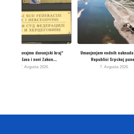
I BiH do
Protivno interesima građana i
Potpisani P
odlukama Ustavnog suda, vlast...
ispuštanja i 
4. Avgusta 2026.
3. 