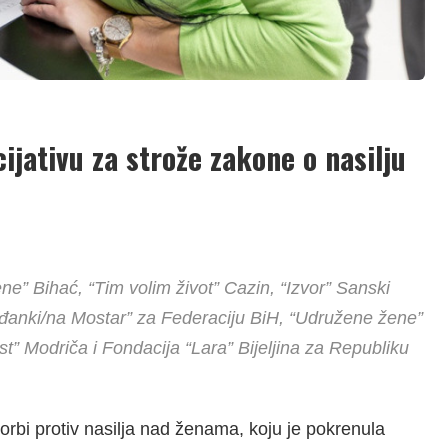
ijativu za strože zakone o nasilju
ne” Bihać, “Tim volim život” Cazin, “Izvor” Sanski
građanki/na Mostar” za Federaciju BiH, “Udružene žene”
 Modriča i Fondacija “Lara” Bijeljina za Republiku
rbi protiv nasilja nad ženama, koju je pokrenula