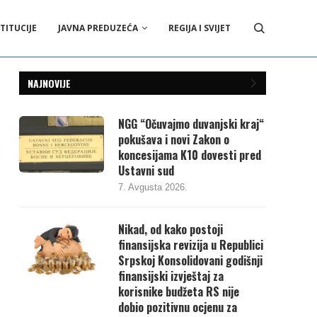
TITUCIJE
JAVNA PREDUZEĆA
REGIJA I SVIJET
NAJNOVIJE
NGG “Očuvajmo duvanjski kraj“
pokušava i novi Zakon o
koncesijama K10 dovesti pred
Ustavni sud
7. Avgusta 2026.
Nikad, od kako postoji
finansijska revizija u Republici
Srpskoj Konsolidovani godišnji
finansijski izvještaj za
korisnike budžeta RS nije
dobio pozitivnu ocjenu za