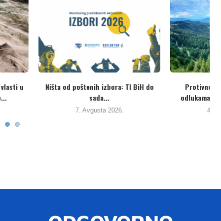
rotokol o registrima
Ozrenski aktivisti se “oprostili” od
prenosu zagađujućih...
Đokića. Očekuju da...
Avgusta 2026.
3. Avgusta 2026.