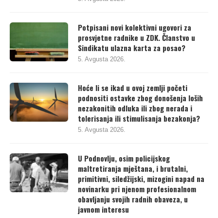
Potpisani novi kolektivni ugovori za
prosvjetne radnike u ZDK. Članstvo u
Sindikatu ulazna karta za posao?
5. Avgusta 2026.
Hoće li se ikad u ovoj zemlji početi
podnositi ostavke zbog donošenja loših
nezakonitih odluka ili zbog nerada i
tolerisanja ili stimulisanja bezakonja?
5. Avgusta 2026.
U Podnovlju, osim policijskog
maltretiranja mještana, i brutalni,
primitivni, siledžijski, mizogini napad na
novinarku pri njenom profesionalnom
obavljanju svojih radnih obaveza, u
javnom interesu