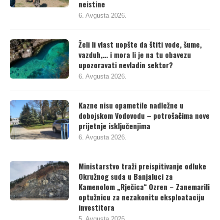
neistine
6. Avgusta 2026.
Želi li vlast uopšte da štiti vode, šume,
vazduh,… i mora li je na tu obavezu
upozoravati nevladin sektor?
6. Avgusta 2026.
Kazne nisu opametile nadležne u
dobojskom Vodovodu – potrošačima nove
prijetnje isključenjima
6. Avgusta 2026.
Ministarstvo traži preispitivanje odluke
Okružnog suda u Banjaluci za
Kamenolom „Rječica“ Ozren – Zanemarili
optužnicu za nezakonitu eksploataciju
investitora
5. Avgusta 2026.