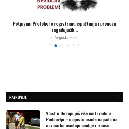
,
Potpisani Protokol o registrima ispuštanja i prenosu
zagađujućih...
3. Avgusta 2026.
NAJNOVIJE
Vlast u Doboju još više muti vodu u
Podnovlju – umjesto osude napada na
novinarku osuđuju medije i iznose