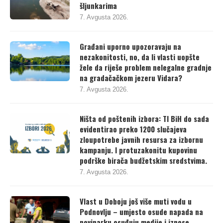
šljunkarima
7. Avgusta 2026.
Građani uporno upozoravaju na
nezakonitosti, no, da li vlasti uopšte
žele da riješe problem nelegalne gradnje
na gradačačkom jezeru Vidara?
7. Avgusta 2026.
Ništa od poštenih izbora: TI BiH do sada
evidentirao preko 1200 slučajeva
zloupotrebe javnih resursa za izbornu
kampanju. I protuzakonitu kupovinu
podrške birača budžetskim sredstvima.
7. Avgusta 2026.
Vlast u Doboju još više muti vodu u
Podnovlju – umjesto osude napada na
novinarku osuđuju medije i iznose