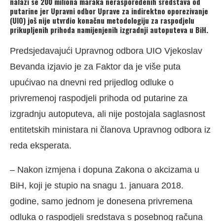
nalazi se 200 miliona maraka neraspoređenih sredstava od
putarine jer Upravni odbor Uprave za indirektno oporezivanje
(UIO) još nije utvrdio konačnu metodologiju za raspodjelu
prikupljenih prihoda namijenjenih izgradnji autoputeva u BiH.
Predsjedavajući Upravnog odbora UIO Vjekoslav
Bevanda izjavio je za Faktor da je više puta
upućivao na dnevni red prijedlog odluke o
privremenoj raspodjeli prihoda od putarine za
izgradnju autoputeva, ali nije postojala saglasnost
entitetskih ministara ni članova Upravnog odbora iz
reda eksperata.
– Nakon izmjena i dopuna Zakona o akcizama u
BiH, koji je stupio na snagu 1. januara 2018.
godine, samo jednom je donesena privremena
odluka o raspodjeli sredstava s posebnog računa