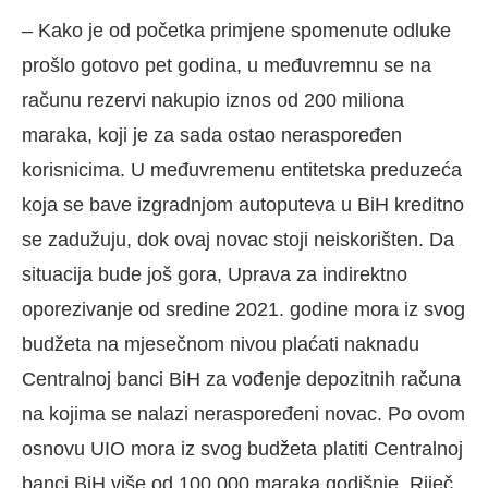
– Kako je od početka primjene spomenute odluke
prošlo gotovo pet godina, u međuvremnu se na
računu rezervi nakupio iznos od 200 miliona
maraka, koji je za sada ostao neraspoređen
korisnicima. U međuvremenu entitetska preduzeća
koja se bave izgradnjom autoputeva u BiH kreditno
se zadužuju, dok ovaj novac stoji neiskorišten. Da
situacija bude još gora, Uprava za indirektno
oporezivanje od sredine 2021. godine mora iz svog
budžeta na mjesečnom nivou plaćati naknadu
Centralnoj banci BiH za vođenje depozitnih računa
na kojima se nalazi neraspoređeni novac. Po ovom
osnovu UIO mora iz svog budžeta platiti Centralnoj
banci BiH više od 100.000 maraka godišnje. Riječ