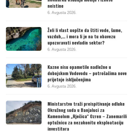
neistine
6. Avgusta 2026.
Želi li vlast uopšte da štiti vode, šume,
vazduh,… i mora li je na tu obavezu
upozoravati nevladin sektor?
6. Avgusta 2026.
Kazne nisu opametile nadležne u
dobojskom Vodovodu – potrošačima nove
prijetnje isključenjima
6. Avgusta 2026.
Ministarstvo traži preispitivanje odluke
Okružnog suda u Banjaluci za
Kamenolom „Rječica“ Ozren – Zanemarili
optužnicu za nezakonitu eksploataciju
investitora