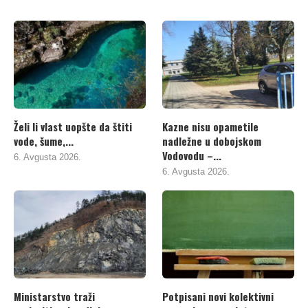
Želi li vlast uopšte da štiti
Kazne nisu opametile
vode, šume,...
nadležne u dobojskom
Vodovodu –...
6. Avgusta 2026.
6. Avgusta 2026.
Ministarstvo traži
Potpisani novi kolektivni