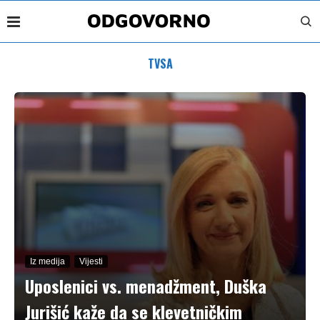
TVSA
Iz medija
Vijesti
Uposlenici vs. menadžment, Duška
Jurišić kaže da se klevetničkim