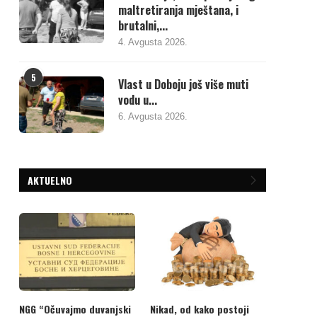
maltretiranja mještana, i
brutalni,...
4. Avgusta 2026.
5
Vlast u Doboju još više muti
vodu u...
6. Avgusta 2026.
AKTUELNO
NGG “Očuvajmo duvanjski
Nikad, od kako postoji