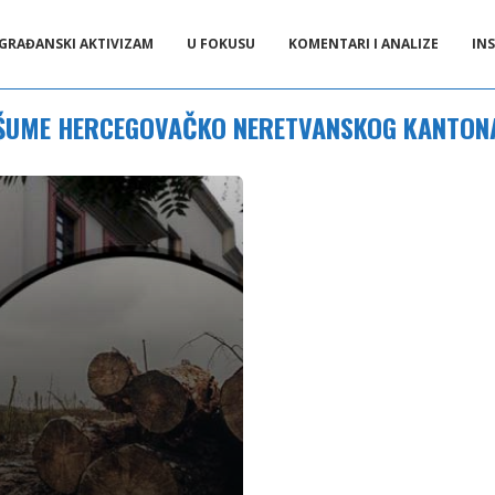
GRAĐANSKI AKTIVIZAM
U FOKUSU
KOMENTARI I ANALIZE
INS
ŠUME HERCEGOVAČKO NERETVANSKOG KANTON