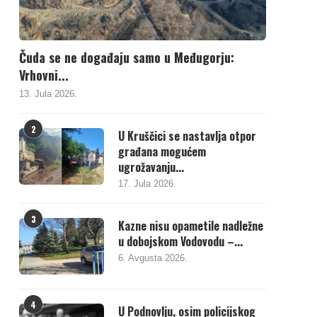
Čuda se ne događaju samo u Međugorju:
Vrhovni...
13. Jula 2026.
2
U Kruščici se nastavlja otpor
građana mogućem
ugrožavanju...
17. Jula 2026.
3
Kazne nisu opametile nadležne
u dobojskom Vodovodu –...
6. Avgusta 2026.
4
U Podnovlju, osim policijskog