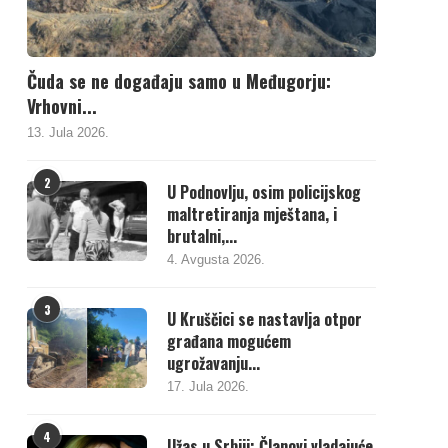
Čuda se ne događaju samo u Međugorju:
Vrhovni...
13. Jula 2026.
2
U Podnovlju, osim policijskog
maltretiranja mještana, i
brutalni,...
4. Avgusta 2026.
3
U Kruščici se nastavlja otpor
građana mogućem
ugrožavanju...
17. Jula 2026.
4
Užas u Srbiji: Članovi vladajuće