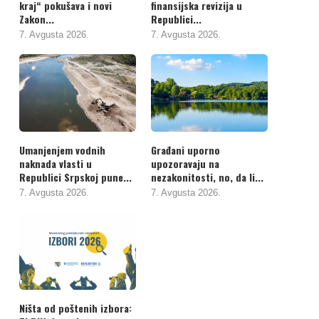
kraj“ pokušava i novi
finansijska revizija u
Zakon...
Republici...
7. Avgusta 2026.
7. Avgusta 2026.
Umanjenjem vodnih
Građani uporno
naknada vlasti u
upozoravaju na
Republici Srpskoj pune...
nezakonitosti, no, da li...
7. Avgusta 2026.
7. Avgusta 2026.
Ništa od poštenih izbora: