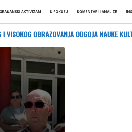
GRAĐANSKI AKTIVIZAM
U FOKUSU
KOMENTARI I ANALIZE
INS
G I VISOKOG OBRAZOVANJA ODGOJA NAUKE KUL