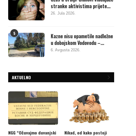
stranke aktivistima prijete...
26. Jula 2026.
5
Kazne nisu opametile nadležne
u dobojskom Vodovodu –...
6. Avgusta 2026.
AKTUELNO
NGG “Očuvajmo duvanjski
Nikad, od kako postoji