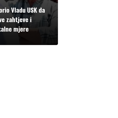
orio Vladu USK da
ve zahtjeve i
kalne mjere