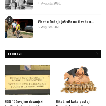
4. Avgusta 2026.
5
Vlast u Doboju još više muti vodu u...
6. Avgusta 2026.
AKTUELNO
NGG “Očuvajmo duvanjski
Nikad, od kako postoji