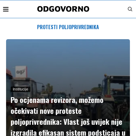
PROTESTI POLJOPRIVREDNIKA
Institucije
Po ocjenama revizora, možemo
očekivati nove proteste
poljoprivrednika: Vlast još uvijek nije
izgradila efikasan sistem podsticaja u