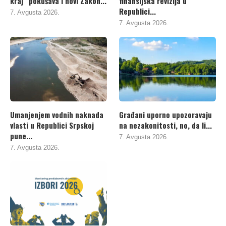
kraj“ pokušava i novi Zakon...
finansijska revizija u
Republici...
7. Avgusta 2026.
7. Avgusta 2026.
Umanjenjem vodnih naknada
Građani uporno upozoravaju
vlasti u Republici Srpskoj
na nezakonitosti, no, da li...
pune...
7. Avgusta 2026.
7. Avgusta 2026.