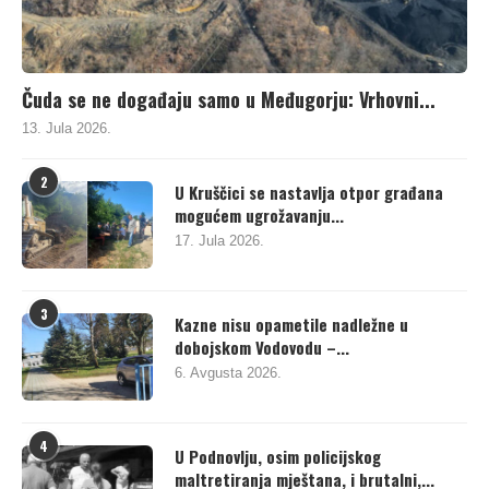
Čuda se ne događaju samo u Međugorju: Vrhovni...
13. Jula 2026.
2
U Kruščici se nastavlja otpor građana
mogućem ugrožavanju...
17. Jula 2026.
3
Kazne nisu opametile nadležne u
dobojskom Vodovodu –...
6. Avgusta 2026.
4
U Podnovlju, osim policijskog
maltretiranja mještana, i brutalni,...