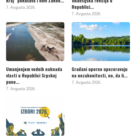
kraj“ pokušava i novi Zakon...
finansijska revizija u
Republici...
7. Avgusta 2026.
7. Avgusta 2026.
Umanjenjem vodnih naknada
Građani uporno upozoravaju
vlasti u Republici Srpskoj
na nezakonitosti, no, da li...
pune...
7. Avgusta 2026.
7. Avgusta 2026.