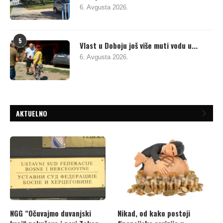
6. Avgusta 2026.
5
Vlast u Doboju još više muti vodu u...
6. Avgusta 2026.
AKTUELNO
NGG “Očuvajmo duvanjski
Nikad, od kako postoji