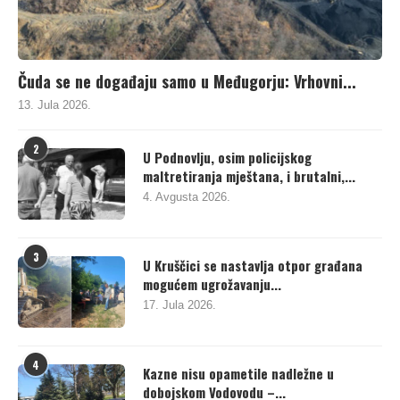
Čuda se ne događaju samo u Međugorju: Vrhovni...
13. Jula 2026.
2
U Podnovlju, osim policijskog
maltretiranja mještana, i brutalni,...
4. Avgusta 2026.
3
U Kruščici se nastavlja otpor građana
mogućem ugrožavanju...
17. Jula 2026.
4
Kazne nisu opametile nadležne u
dobojskom Vodovodu –...