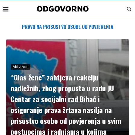
PRAVO NA PRISUSTVO OSOBE OD POVJERENJA
Aktivizam
“Glas žene” zahtjeva reakciju
nadležnih, zbog propusta u radu JU
Centar za socijalni rad Bihać i
osiguranje prava žrtava nasilja na
prisustvo osobe od povjerenja u svim
postupcima i radnjama u kojima