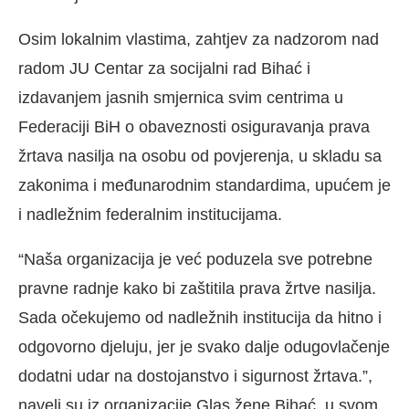
Osim lokalnim vlastima, zahtjev za nadzorom nad
radom JU Centar za socijalni rad Bihać i
izdavanjem jasnih smjernica svim centrima u
Federaciji BiH o obaveznosti osiguravanja prava
žrtava nasilja na osobu od povjerenja, u skladu sa
zakonima i međunarodnim standardima, upućem je
i nadležnim federalnim institucijama.
“Naša organizacija je već poduzela sve potrebne
pravne radnje kako bi zaštitila prava žrtve nasilja.
Sada očekujemo od nadležnih institucija da hitno i
odgovorno djeluju, jer je svako dalje odugovlačenje
dodatni udar na dostojanstvo i sigurnost žrtava.”,
naveli su iz organizacije Glas žene Bihać, u svom,