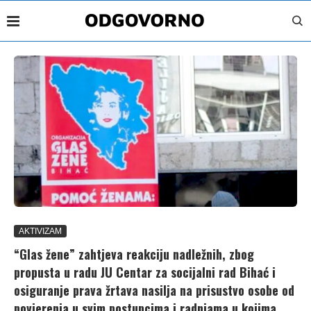
AKTIVIZAM
“Glas žene” zahtjeva reakciju nadležnih, zbog
propusta u radu JU Centar za socijalni rad Bihać i
osiguranje prava žrtava nasilja na prisustvo osobe od
povjerenja u svim postupcima i radnjama u kojima