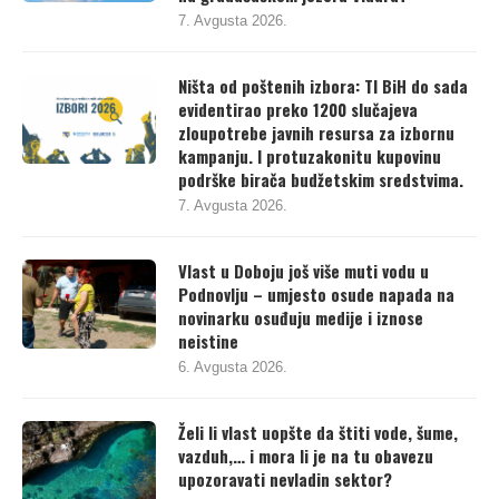
na gradačačkom jezeru Vidara?
7. Avgusta 2026.
Ništa od poštenih izbora: TI BiH do sada
evidentirao preko 1200 slučajeva
zloupotrebe javnih resursa za izbornu
kampanju. I protuzakonitu kupovinu
podrške birača budžetskim sredstvima.
7. Avgusta 2026.
Vlast u Doboju još više muti vodu u
Podnovlju – umjesto osude napada na
novinarku osuđuju medije i iznose
neistine
6. Avgusta 2026.
Želi li vlast uopšte da štiti vode, šume,
vazduh,… i mora li je na tu obavezu