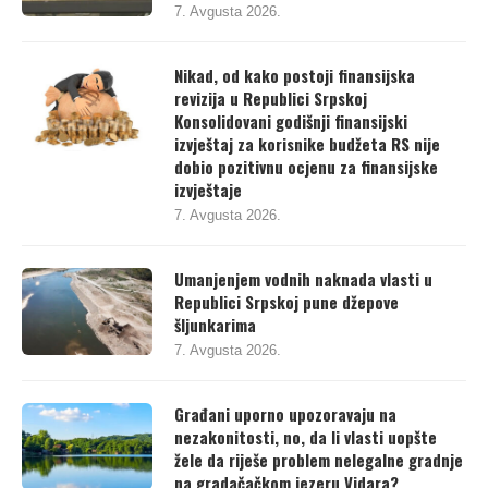
pred Ustavni sud
7. Avgusta 2026.
Nikad, od kako postoji finansijska
revizija u Republici Srpskoj
Konsolidovani godišnji finansijski
izvještaj za korisnike budžeta RS nije
dobio pozitivnu ocjenu za finansijske
izvještaje
7. Avgusta 2026.
Umanjenjem vodnih naknada vlasti u
Republici Srpskoj pune džepove
šljunkarima
7. Avgusta 2026.
Građani uporno upozoravaju na
nezakonitosti, no, da li vlasti uopšte
žele da riješe problem nelegalne gradnje