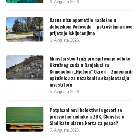
upozoravati nevladin sektor?
6. Avgusta 2026.
Kazne nisu opametile nadležne u
dobojskom Vodovodu – potrošačima nove
prijetnje isključenjima
6. Avgusta 2026.
Ministarstvo traži preispitivanje odluke
Okružnog suda u Banjaluci za
Kamenolom „Rječica“ Ozren – Zanemarili
optužnicu za nezakonitu eksploataciju
investitora
5. Avgusta 2026.
Potpisani novi kolektivni ugovori za
prosvjetne radnike u ZDK. Članstvo u
Sindikatu ulazna karta za posao?
5. Avgusta 2026.