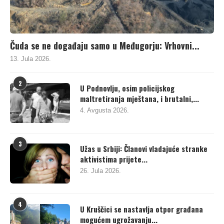
Čuda se ne događaju samo u Međugorju: Vrhovni...
13. Jula 2026.
2
U Podnovlju, osim policijskog
maltretiranja mještana, i brutalni,...
4. Avgusta 2026.
3
Užas u Srbiji: Članovi vladajuće stranke
aktivistima prijete...
26. Jula 2026.
4
U Kruščici se nastavlja otpor građana
mogućem ugrožavanju...