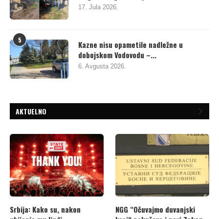
17. Jula 2026.
5
Kazne nisu opametile nadležne u
dobojskom Vodovodu –...
6. Avgusta 2026.
AKTUELNO
Srbija: Kako su, nakon
NGG “Očuvajmo duvanjski