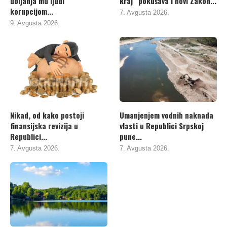
ubijanja mu ljudi
kraj“ pokušava i novi Zakon...
korupcijom...
7. Avgusta 2026.
9. Avgusta 2026.
Nikad, od kako postoji
Umanjenjem vodnih naknada
finansijska revizija u
vlasti u Republici Srpskoj
Republici...
pune...
7. Avgusta 2026.
7. Avgusta 2026.