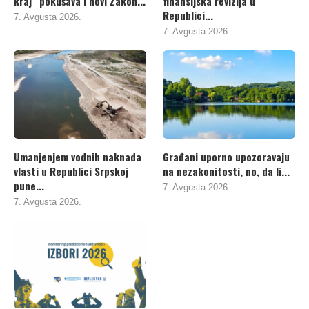
kraj“ pokušava i novi Zakon...
finansijska revizija u
Republici...
7. Avgusta 2026.
7. Avgusta 2026.
Umanjenjem vodnih naknada
Građani uporno upozoravaju
vlasti u Republici Srpskoj
na nezakonitosti, no, da li...
pune...
7. Avgusta 2026.
7. Avgusta 2026.