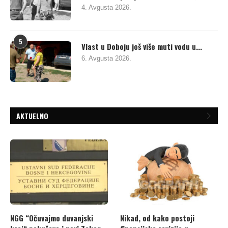
4. Avgusta 2026.
5
Vlast u Doboju još više muti vodu u...
6. Avgusta 2026.
AKTUELNO
NGG “Očuvajmo duvanjski
Nikad, od kako postoji