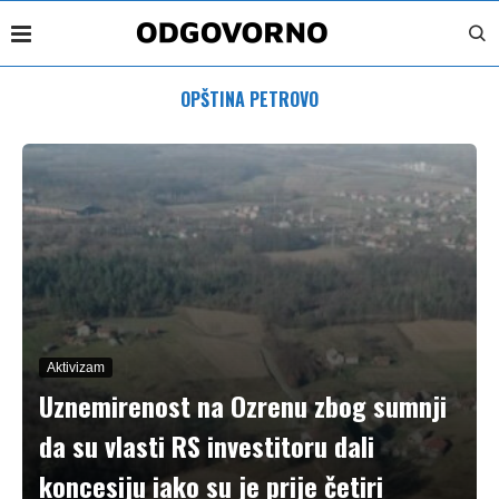
OPŠTINA PETROVO
Aktivizam
Uznemirenost na Ozrenu zbog sumnji
da su vlasti RS investitoru dali
koncesiju iako su je prije četiri