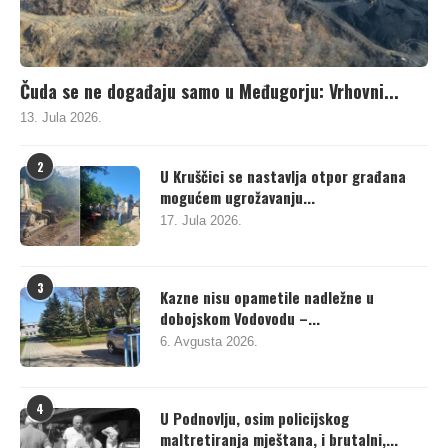
Čuda se ne događaju samo u Međugorju: Vrhovni...
13. Jula 2026.
2
U Kruščici se nastavlja otpor građana
mogućem ugrožavanju...
17. Jula 2026.
3
Kazne nisu opametile nadležne u
dobojskom Vodovodu –...
6. Avgusta 2026.
4
U Podnovlju, osim policijskog
maltretiranja mještana, i brutalni,...