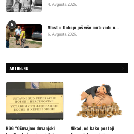
4. Avgusta 2026.
5
Vlast u Doboju još više muti vodu u...
6. Avgusta 2026.
AKTUELNO
NGG “Očuvajmo duvanjski
Nikad, od kako postoji