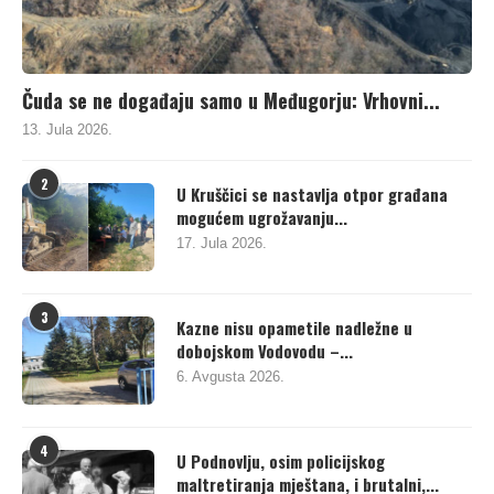
Čuda se ne događaju samo u Međugorju: Vrhovni...
13. Jula 2026.
2
U Kruščici se nastavlja otpor građana
mogućem ugrožavanju...
17. Jula 2026.
3
Kazne nisu opametile nadležne u
dobojskom Vodovodu –...
6. Avgusta 2026.
4
U Podnovlju, osim policijskog
maltretiranja mještana, i brutalni,...