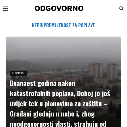
NEPRIPREMLJENOST ZA POPLAVE
U fokusu
Dvanaest godina nakon
katastrofalnih poplava, Doboj je još
uvijek tek u planovima za zaštitu –
Građani gledaju u nebo i, zbog
neodgovornosti vlasti, strahuju od