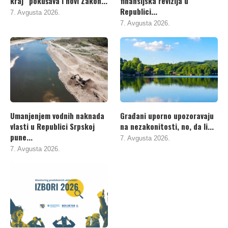
kraj“ pokušava i novi Zakon...
finansijska revizija u
Republici...
7. Avgusta 2026.
7. Avgusta 2026.
Umanjenjem vodnih naknada
Građani uporno upozoravaju
vlasti u Republici Srpskoj
na nezakonitosti, no, da li...
pune...
7. Avgusta 2026.
7. Avgusta 2026.