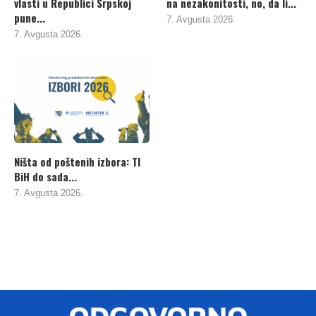
vlasti u Republici Srpskoj
na nezakonitosti, no, da li...
pune...
7. Avgusta 2026.
7. Avgusta 2026.
Ništa od poštenih izbora: TI
BiH do sada...
7. Avgusta 2026.