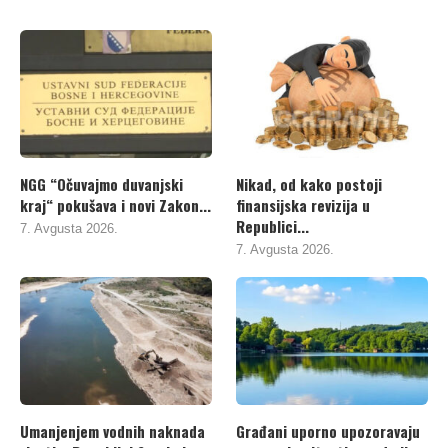
NGG “Očuvajmo duvanjski
Nikad, od kako postoji
kraj“ pokušava i novi Zakon...
finansijska revizija u
Republici...
7. Avgusta 2026.
7. Avgusta 2026.
Umanjenjem vodnih naknada
Građani uporno upozoravaju