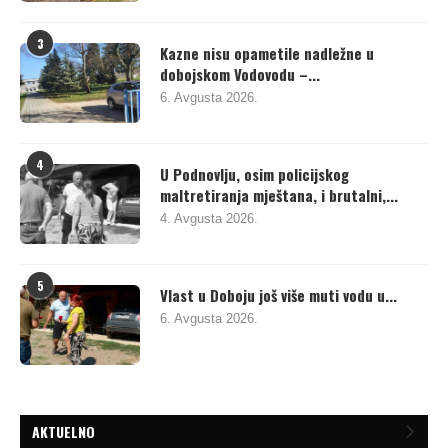
3
Kazne nisu opametile nadležne u
dobojskom Vodovodu –...
6. Avgusta 2026.
4
U Podnovlju, osim policijskog
maltretiranja mještana, i brutalni,...
4. Avgusta 2026.
5
Vlast u Doboju još više muti vodu u...
6. Avgusta 2026.
AKTUELNO