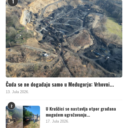
1
Čuda se ne događaju samo u Međugorju: Vrhovni...
13. Jula 2026.
2
U Kruščici se nastavlja otpor građana
mogućem ugrožavanju...
17. Jula 2026.