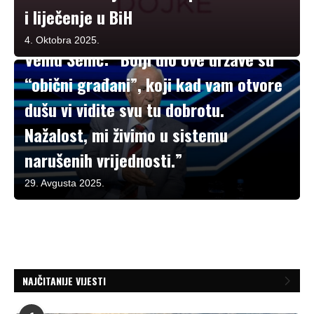
i liječenje u BiH
Komentari i analize
4. Oktobra 2025.
Vehid Šehić: “Bolji dio ove države su
“obični građani”, koji kad vam otvore
dušu vi vidite svu tu dobrotu.
Nažalost, mi živimo u sistemu
narušenih vrijednosti.”
29. Avgusta 2025.
NAJČITANIJE VIJESTI