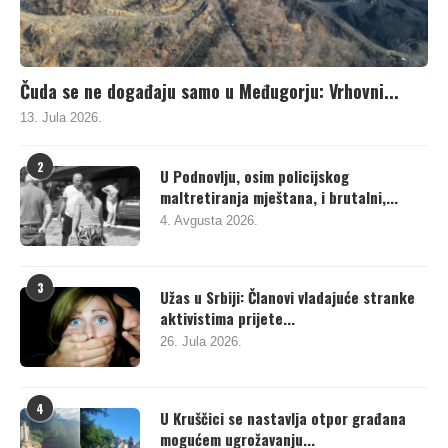
Čuda se ne događaju samo u Međugorju: Vrhovni...
13. Jula 2026.
2
U Podnovlju, osim policijskog
maltretiranja mještana, i brutalni,...
4. Avgusta 2026.
3
Užas u Srbiji: Članovi vladajuće stranke
aktivistima prijete...
26. Jula 2026.
4
U Kruščici se nastavlja otpor građana
mogućem ugrožavanju...