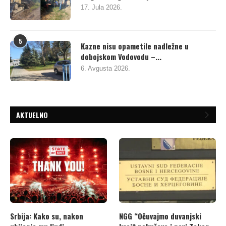
17. Jula 2026.
5
Kazne nisu opametile nadležne u
dobojskom Vodovodu –...
6. Avgusta 2026.
AKTUELNO
Srbija: Kako su, nakon
NGG “Očuvajmo duvanjski