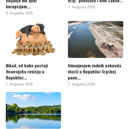
ubijanja mu ljudi
kraj“ pokušava i novi Zakon...
korupcijom...
7. Avgusta 2026.
9. Avgusta 2026.
Nikad, od kako postoji
Umanjenjem vodnih naknada
finansijska revizija u
vlasti u Republici Srpskoj
Republici...
pune...
7. Avgusta 2026.
7. Avgusta 2026.