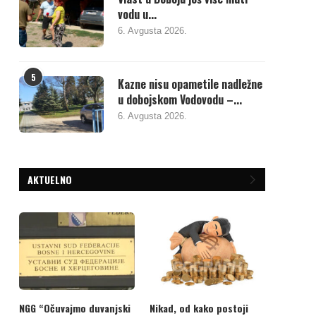
vodu u...
6. Avgusta 2026.
5
Kazne nisu opametile nadležne
u dobojskom Vodovodu –...
6. Avgusta 2026.
AKTUELNO
NGG “Očuvajmo duvanjski
Nikad, od kako postoji