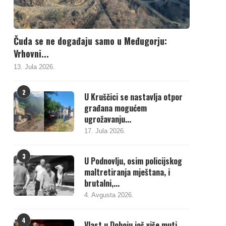
Čuda se ne događaju samo u Međugorju:
Vrhovni...
13. Jula 2026.
2
U Kruščici se nastavlja otpor
građana mogućem
ugrožavanju...
17. Jula 2026.
3
U Podnovlju, osim policijskog
maltretiranja mještana, i
brutalni,...
4. Avgusta 2026.
4
Vlast u Doboju još više muti