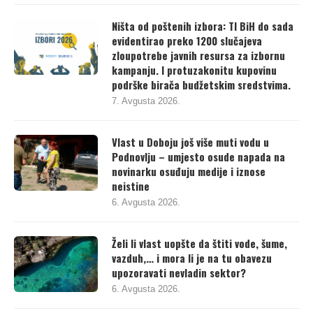
7. Avgusta 2026.
Ništa od poštenih izbora: TI BiH do sada
evidentirao preko 1200 slučajeva
zloupotrebe javnih resursa za izbornu
kampanju. I protuzakonitu kupovinu
podrške birača budžetskim sredstvima.
7. Avgusta 2026.
Vlast u Doboju još više muti vodu u
Podnovlju – umjesto osude napada na
novinarku osuđuju medije i iznose
neistine
6. Avgusta 2026.
Želi li vlast uopšte da štiti vode, šume,
vazduh,… i mora li je na tu obavezu
upozoravati nevladin sektor?
6. Avgusta 2026.