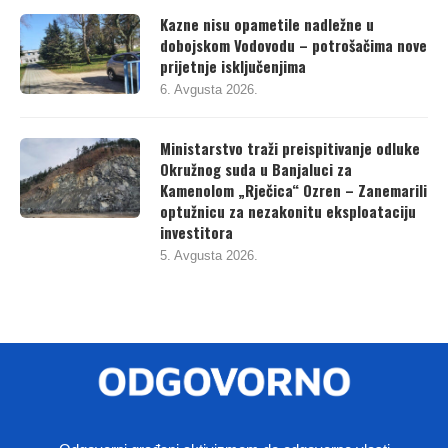
Kazne nisu opametile nadležne u
dobojskom Vodovodu – potrošačima nove
prijetnje isključenjima
6. Avgusta 2026.
Ministarstvo traži preispitivanje odluke
Okružnog suda u Banjaluci za
Kamenolom „Rječica“ Ozren – Zanemarili
optužnicu za nezakonitu eksploataciju
investitora
5. Avgusta 2026.