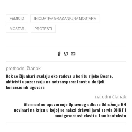
FEMICID
INICIJATIVA GRAĐANKI/NA MOSTARA
MOSTAR
PROTESTI
prethodni članak
Dok se šljunkari svađaju oko radova u koritu rijeke Bosne,
aktivisti upozoravaju na netransparentnost u dodjeli
koncesionih ugovora
naredni članak
Alarmantno upozorenje Upravnog odbora Udruženja BH
novinari na krizu u kojoj se nalazi državni javni servis BHRT i
neodgovornost vlasti u tom kontekstu