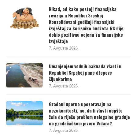
Nikad, od kako postoji finansijska
revizija u Republici Srpskoj
Konsolidovani godišnji finansijski
izvještaj za korisnike budžeta RS nije
dobio pozitivnu ocjenu za finansijske
izvještaje
7. Avgusta 2026.
Umanjenjem vodnih naknada vlasti u
Republici Srpskoj pune džepove
šljunkarima
7. Avgusta 2026.
Građani uporno upozoravaju na
nezakonitosti, no, da li vlasti uopšte
žele da riješe problem nelegalne gradnje
na gradačačkom jezeru Vidara?