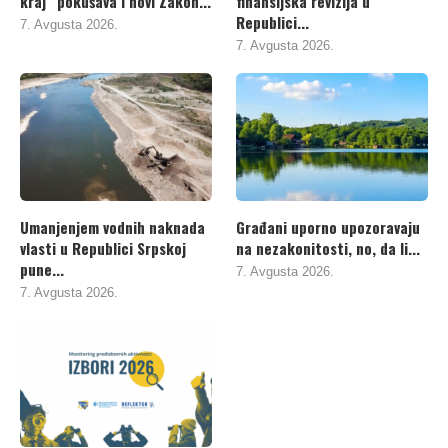
kraj“ pokušava i novi Zakon...
finansijska revizija u
Republici...
7. Avgusta 2026.
7. Avgusta 2026.
Umanjenjem vodnih naknada
Građani uporno upozoravaju
vlasti u Republici Srpskoj
na nezakonitosti, no, da li...
pune...
7. Avgusta 2026.
7. Avgusta 2026.