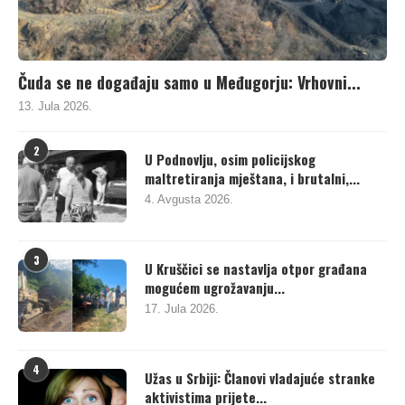
Čuda se ne događaju samo u Međugorju: Vrhovni...
13. Jula 2026.
2
U Podnovlju, osim policijskog
maltretiranja mještana, i brutalni,...
4. Avgusta 2026.
3
U Kruščici se nastavlja otpor građana
mogućem ugrožavanju...
17. Jula 2026.
4
Užas u Srbiji: Članovi vladajuće stranke
aktivistima prijete...