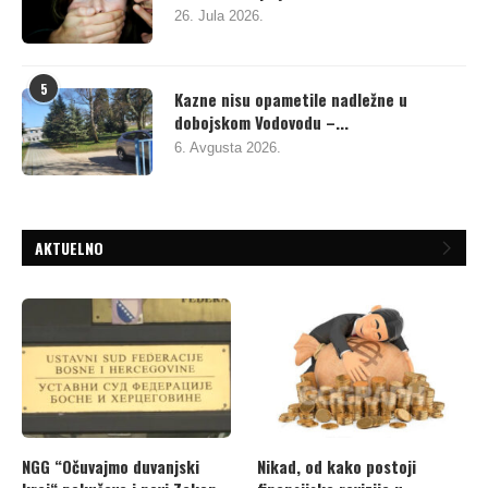
26. Jula 2026.
5
Kazne nisu opametile nadležne u
dobojskom Vodovodu –...
6. Avgusta 2026.
AKTUELNO
NGG “Očuvajmo duvanjski
Nikad, od kako postoji