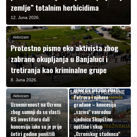
zemlje” totalnim herbicidima
12. Juna 2026.
Aktivizam
Protestno pismo eko aktivista zbog
zabrane okupljanja u Banjaluci i
tretiranja kao kriminalne grupe
U fokusu
8. Juna 2026.
Republičke vlasti
ignorišu lokalne vlasti
Petrova i njihove
Aktivizam
Uznemirenost na Ozrenu
građane – koncesija
zbog sumnji da su vlasti
„saziva“ vanrednu
RS investitoru dali
sjednicu Skupštine
koncesiju iako su je prije
opštine i skup
četiri godine poništili
„Ozrenskog studenca“