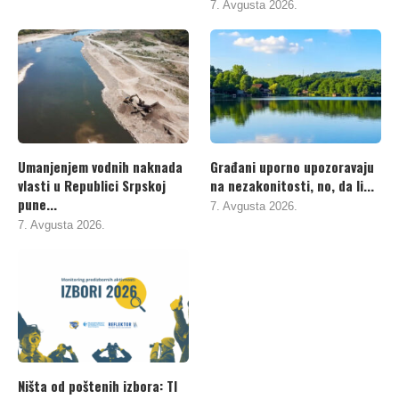
7. Avgusta 2026.
Umanjenjem vodnih naknada
Građani uporno upozoravaju
vlasti u Republici Srpskoj
na nezakonitosti, no, da li...
pune...
7. Avgusta 2026.
7. Avgusta 2026.
Ništa od poštenih izbora: TI