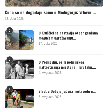
Čuda se ne događaju samo u Međugorju: Vrhovni...
13. Jula 2026.
2
U Kruščici se nastavlja otpor građana
mogućem ugrožavanju...
17. Jula 2026.
3
U Podnovlju, osim policijskog
maltretiranja mještana, i brutalni,...
4. Avgusta 2026.
4
Vlast u Doboju još više muti vodu u...
6. Avgusta 2026.